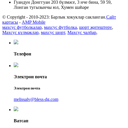
Гуандун Донггуан 203 бүлмәсе, 3 нче бина, 59 59,
Лонган тугызынчы юл, Хумен шәһәре
© Copyright - 2010-2023: Барлык хокуклар сакланган.
Сайт
картасы
-
AMP Mobile
махсус футболкалар
,
махсус футболка
,
шорт җитештерү
,
Махсус күлмәкләр
,
махсус шорт
,
Махсус чалбар
,
Телефон
Электрон почта
Электрон почта
melissalv@bless-dg.com
Ватсап