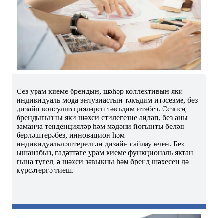
Сез урам киеме брендын, шәһәр коллективын яки
индивидуаль мода энтузиастын тәкъдим итәсезме, без
дизайн консультацияләрен тәкъдим итәбез. Сезнең
брендыгызны яки шәхси стилегезне аңлап, без аны
заманча тенденцияләр һәм мәдәни йогынты белән
берләштерәбез, инновацион һәм
индивидуальләштерелгән дизайн сайлау өчен. Без
ышанабыз, гадәттәге урам киеме функциональ яктан
гына түгел, ә шәхси зәвыкны һәм бренд шәхесен дә
күрсәтергә тиеш.