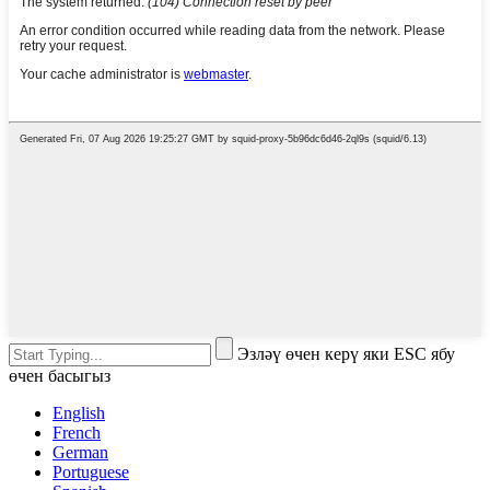
Эзләү өчен керү яки ESC ябу
өчен басыгыз
English
French
German
Portuguese