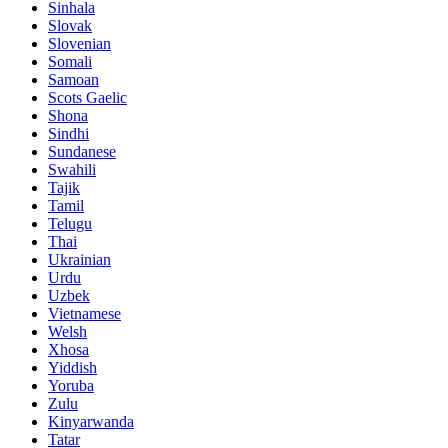
Sinhala
Slovak
Slovenian
Somali
Samoan
Scots Gaelic
Shona
Sindhi
Sundanese
Swahili
Tajik
Tamil
Telugu
Thai
Ukrainian
Urdu
Uzbek
Vietnamese
Welsh
Xhosa
Yiddish
Yoruba
Zulu
Kinyarwanda
Tatar