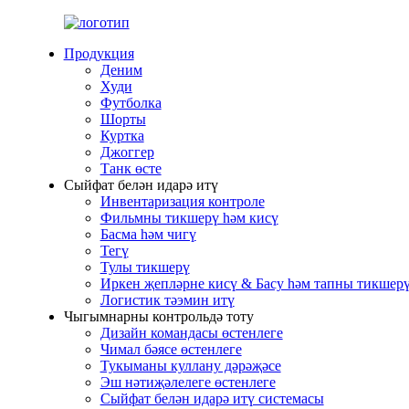
Продукция
Деним
Худи
Футболка
Шорты
Куртка
Джоггер
Танк өсте
Сыйфат белән идарә итү
Инвентаризация контроле
Фильмны тикшерү һәм кисү
Басма һәм чигү
Тегү
Тулы тикшерү
Иркен җепләрне кисү & Басу һәм тапны тикшер
Логистик тәэмин итү
Чыгымнарны контрольдә тоту
Дизайн командасы өстенлеге
Чимал бәясе өстенлеге
Тукыманы куллану дәрәҗәсе
Эш нәтиҗәлелеге өстенлеге
Сыйфат белән идарә итү системасы