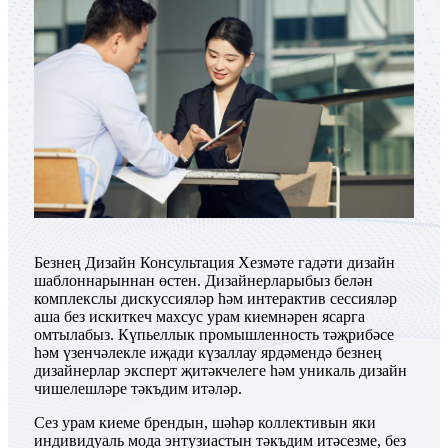
Безнең Дизайн Консультация Хезмәте гадәти дизайн
шаблоннарыннан өстен. Дизайнерларыбыз белән
комплекслы дискуссияләр һәм интерактив сессияләр
аша без искиткеч махсус урам киемнәрен ясарга
омтылабыз. Күпьеллык промышленность тәҗрибәсе
һәм үзенчәлекле иҗади күзаллау ярдәмендә безнең
дизайнерлар эксперт җитәкчелеге һәм уникаль дизайн
чишелешләре тәкъдим итәләр.
Сез урам киеме брендын, шәһәр коллективын яки
индивидуаль мода энтузиастын тәкъдим итәсезме, без