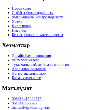
Продукция
Сыйфат белән идарә итү
Чыгымнарны контрольдә тоту
Хезмәт
Яңалыклар
Нигә без
Безнең белән элемтәгә керегез
Хезмәтләр
Дизайн һәм инновация
Чигү үзенчәлеге
Тукыманы сайлау һәм технология
Atылылык басылган
Логистик хезмәтләр
Басма үзенчәлеге
Мәгълүмат
008613415922747
8613415922747
melissalv@bless-dg.com