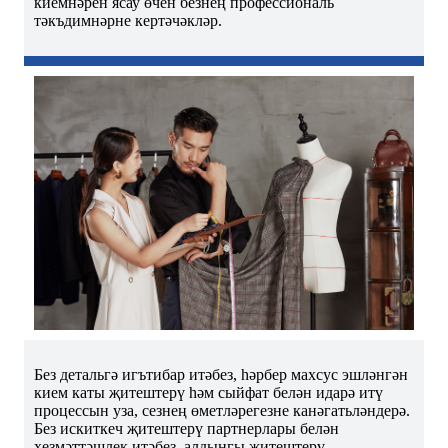
киемнәрен ясау өчен безнең профессиональ
тәкъдимнәрне кертәчәкләр.
Без детальгә игътибар итәбез, һәрбер махсус эшләнгән
кием каты җитештерү һәм сыйфат белән идарә итү
процессын уза, сезнең өметләрегезне канәгатьләндерә.
Без искиткеч җитештерү партнерлары белән
хезмәттәшлек итәбез, алдынгы җитештерү