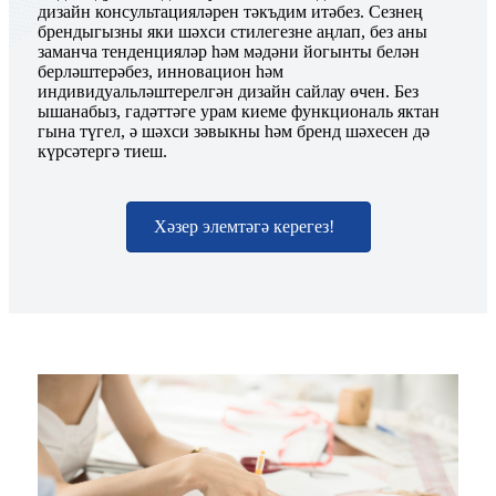
дизайн консультацияләрен тәкъдим итәбез. Сезнең
брендыгызны яки шәхси стилегезне аңлап, без аны
заманча тенденцияләр һәм мәдәни йогынты белән
берләштерәбез, инновацион һәм
индивидуальләштерелгән дизайн сайлау өчен. Без
ышанабыз, гадәттәге урам киеме функциональ яктан
гына түгел, ә шәхси зәвыкны һәм бренд шәхесен дә
күрсәтергә тиеш.
Хәзер элемтәгә керегез!