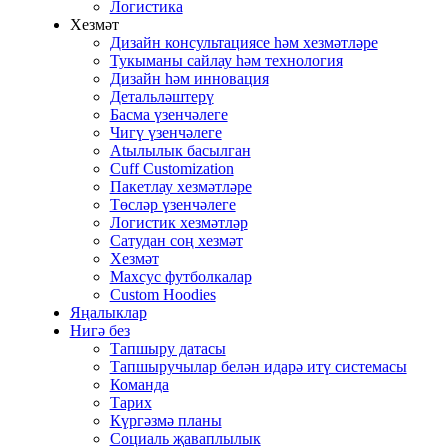
Логистика
Хезмәт
Дизайн консультациясе һәм хезмәтләре
Тукыманы сайлау һәм технология
Дизайн һәм инновация
Детальләштерү
Басма үзенчәлеге
Чигү үзенчәлеге
Atылылык басылган
Cuff Customization
Пакетлау хезмәтләре
Төсләр үзенчәлеге
Логистик хезмәтләр
Сатудан соң хезмәт
Хезмәт
Махсус футболкалар
Custom Hoodies
Яңалыклар
Нигә без
Тапшыру датасы
Тапшыручылар белән идарә итү системасы
Команда
Тарих
Күргәзмә планы
Социаль җаваплылык