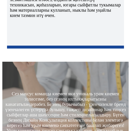
техникасын, җиһазларын, югары сыйфатлы тукымалар
һәм материалларны кулланып, ныклы һәм уңайлы
кием тәэмин итү өчен.
Сез махсус команда киемен яки уникаль урам киемен
эзлисезме, без сезнең ихтыяҗларыгызны
канәгатьләндерәбез. Безнең бурычыбыз - үзенчәлекле бренд
үзенчәлеген үстерүдә булышу, гаҗәеп дизайннар һәм тиңсез
сыйфатлар аша шәхесеңне һәм стилеңне чагылдыру. Бүген
безнең Дизайн Консультация коллективы белән элемтәгә
керегез һәм урам киеменә сәяхәтегезне башлап җибәрегез!
Урам киемегезне тиңсез сәнгатькә күтәрик, сезгә уңайлык,