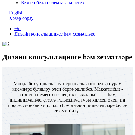
Безнең белән элемтәгә керегез
English
Хәзер сорау
Өй
Дизайн консультациясе һәм хезмәтләре
Дизайн консультациясе һәм хезмәтләре
Монда без уникаль һәм персональләштерелгән урам
киемнәре булдыру өчен бергә эшлибез. Максатыбыз -
сезнең киемегез сезнең ихтыяҗларыгызга һәм
индивидуальлегегезгә тулысынча туры килсен өчен, иң
профессиональ киңәшләр һәм дизайн чишелешләре белән
тәэмин итү.