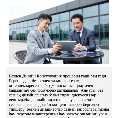
Безнең Дизайн Консультация процессы гади һәм гади.
Беренчедән, без сезнең таләпләрегезне,
өстенлекләрегезне, бюджетыгызны аңлау өчен
башлангыч сөйләшүләрдә катнашабыз. Аннары, без
сезнең дизайнерыгыз белән тирән дискуссияләр
оештырабыз, онлайн видео очрашулар яки чат
сессияләре аша, дизайн концепцияләрен бергәләп
тикшерү. Безнең дизайнерлар сезнең запросларыгызны
һәм персональләштерелгән һәм махсус эшләнгән урам