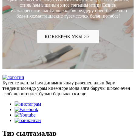
стиль һәм ышаныч хисе тәкъдим итик. Сезнең
теләкләрегезне чынбарлыкка әверелдерү өчен без сезнең
белән хезмәттәшлекне түземсезлек белән көтәбез!
КOREБРӘК УКЫ >>
Бүгенге җанлы һәм динамик яшәү рәвешен алып бару
тенденциясендә урам киемнәре мода алга баручы шәхес өчен
глобаль өстенлек булып барлыкка килде.
Тиз сылтамалар