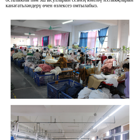
канәгатьләндерү өчен өзлексез омтылабыз.