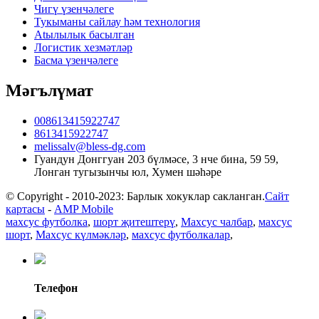
Чигү үзенчәлеге
Тукыманы сайлау һәм технология
Atылылык басылган
Логистик хезмәтләр
Басма үзенчәлеге
Мәгълүмат
008613415922747
8613415922747
melissalv@bless-dg.com
Гуандун Донггуан 203 бүлмәсе, 3 нче бина, 59 59,
Лонган тугызынчы юл, Хумен шәһәре
© Copyright - 2010-2023: Барлык хокуклар сакланган.
Сайт
картасы
-
AMP Mobile
махсус футболка
,
шорт җитештерү
,
Махсус чалбар
,
махсус
шорт
,
Махсус күлмәкләр
,
махсус футболкалар
,
Телефон