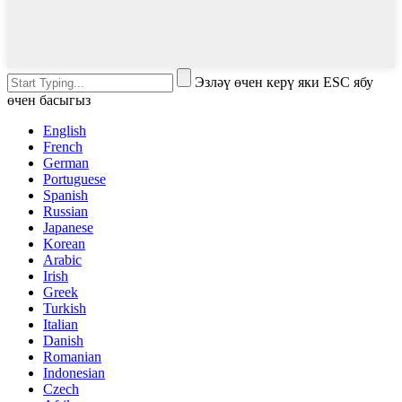
Эзләү өчен керү яки ESC ябу
өчен басыгыз
English
French
German
Portuguese
Spanish
Russian
Japanese
Korean
Arabic
Irish
Greek
Turkish
Italian
Danish
Romanian
Indonesian
Czech