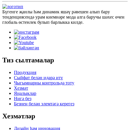
Бүгенге җанлы һәм динамик яшәү рәвешен алып бару
тенденциясендә урам киемнәре мода алга баручы шәхес өчен
глобаль өстенлек булып барлыкка килде.
Тиз сылтамалар
Продукция
Сыйфат белән идарә итү
Чыгымнарны контрольдә тоту
Хезмәт
Яңалыклар
Нигә без
Безнең белән элемтәгә керегез
Хезмәтләр
Дизайн һәм инновация