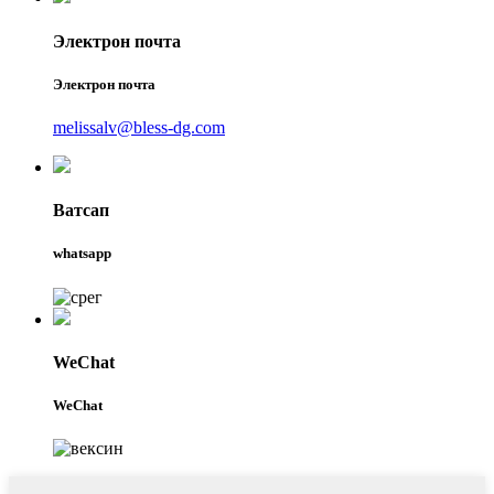
Электрон почта
Электрон почта
melissalv@bless-dg.com
Ватсап
whatsapp
WeChat
WeChat