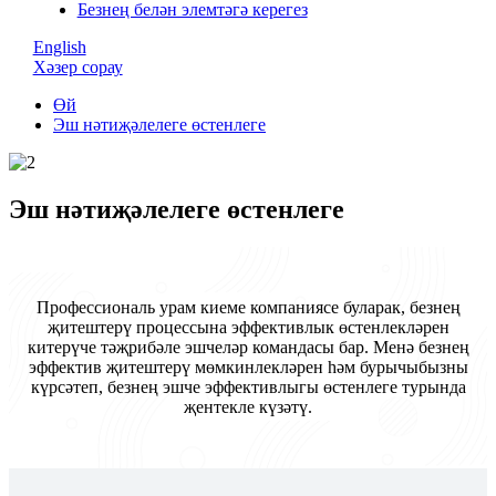
Безнең белән элемтәгә керегез
English
Хәзер сорау
Өй
Эш нәтиҗәлелеге өстенлеге
Эш нәтиҗәлелеге өстенлеге
Профессиональ урам киеме компаниясе буларак, безнең
җитештерү процессына эффективлык өстенлекләрен
китерүче тәҗрибәле эшчеләр командасы бар. Менә безнең
эффектив җитештерү мөмкинлекләрен һәм бурычыбызны
күрсәтеп, безнең эшче эффективлыгы өстенлеге турында
җентекле күзәтү.