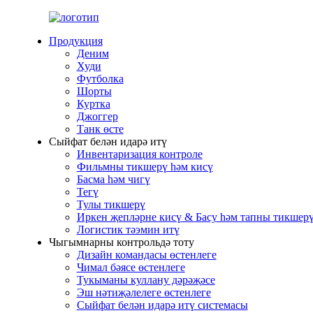
Продукция
Деним
Худи
Футболка
Шорты
Куртка
Джоггер
Танк өсте
Сыйфат белән идарә итү
Инвентаризация контроле
Фильмны тикшерү һәм кисү
Басма һәм чигү
Тегү
Тулы тикшерү
Иркен җепләрне кисү & Басу һәм тапны тикшер
Логистик тәэмин итү
Чыгымнарны контрольдә тоту
Дизайн командасы өстенлеге
Чимал бәясе өстенлеге
Тукыманы куллану дәрәҗәсе
Эш нәтиҗәлелеге өстенлеге
Сыйфат белән идарә итү системасы