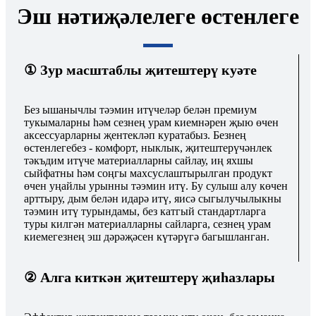
Эш нәтиҗәлелеге өстенлеге
① Зур масштаблы җитештерү куәте
Без ышанычлы тәэмин итүчеләр белән премиум
тукымаларны һәм сезнең урам киемнәрен җыю өчен
аксессуарларны җентекләп куратабыз. Безнең
өстенлегебез - комфорт, ныклык, җитештерүчәнлек
тәкъдим итүче материалларны сайлау, иң яхшы
сыйфатны һәм соңгы махсуслаштырылган продукт
өчен уңайлы урынны тәэмин итү. Бу сулыш алу көчен
арттыру, дым белән идарә итү, яисә сыгылучылыкны
тәэмин итү турындамы, без катгый стандартларга
туры килгән материалларны сайларга, сезнең урам
киемегезнең эш дәрәҗәсен күтәрүгә багышланган.
② Алга киткән җитештерү җиһазлары