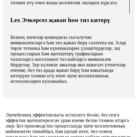
тәэмин итү өчен яхшы коллектив эшләрен күрсәтә.
Lex Эчкерсез җавап һәм тиз китерү
Безнең эшчеләр командасы сыгылучан
мөмкинлекләргә һәм тиз җавап бирү сәләтенә ия. Алар
төрле техника һәм күнекмәләрне үзләштерделәр, эш
процессларын һәм җитештерү графикларын
таләпләргә нигезләнеп тиз көйләргә мөмкинлек
бирделәр. Зур күләмле заказлар яки ашыгыч үтенечләр
өченме, без тиз арада җавап бирү һәм вакытында
китерүне тәэмин итү өчен эшче коллективның
өстенлекләрен кулланабыз.
Эшчебезнең эффективлыгы өстенлеге белән, без сезгә
эффектив җитештерелгән урам киеме белән тәэмин итәргә
әзер. Без производство процессында эшче коллективның
мөһимлеген таныйбыз, һәм шулай итеп, без сезнең
осталыкны һәм эш ысулларын сезнең көйләү ихтыяҗларын