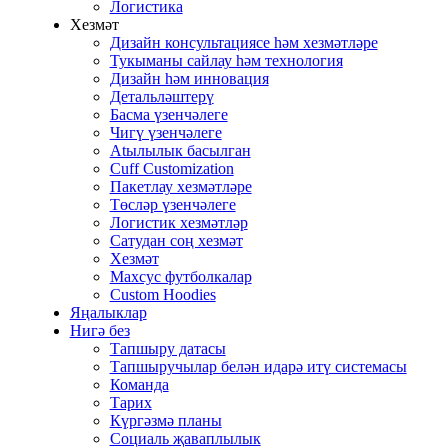
Логистика
Хезмәт
Дизайн консультациясе һәм хезмәтләре
Тукыманы сайлау һәм технология
Дизайн һәм инновация
Детальләштерү
Басма үзенчәлеге
Чигү үзенчәлеге
Atылылык басылган
Cuff Customization
Пакетлау хезмәтләре
Төсләр үзенчәлеге
Логистик хезмәтләр
Сатудан соң хезмәт
Хезмәт
Махсус футболкалар
Custom Hoodies
Яңалыклар
Нигә без
Тапшыру датасы
Тапшыручылар белән идарә итү системасы
Команда
Тарих
Күргәзмә планы
Социаль җаваплылык