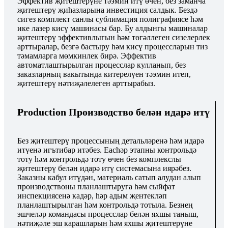
Эффектив җитештерүне тәэмин итү өчен, без заманча
җитештерү җиһазларына инвестиция салдык. Бездә
сигез комплект санлы сублимация полиграфиясе һәм
ике лазер кисү машинасы бар. Бу алдынгы машиналар
җитештерү эффективлыгын һәм төгәллеген сизелерлек
арттыралар, безгә бастыру һәм кисү процессларын тиз
тәмамларга мөмкинлек бирә. Эффектив
автоматлаштырылган процесслар кулланып, без
заказларның вакытында китерелүен тәэмин итеп,
җитештерү нәтиҗәлелеген арттырабыз.
Production Производство белән идарә итү
Без җитештерү процессының детальләренә һәм идарә
итүенә игътибар итәбез. Eachәр этапны контрольдә
тоту һәм контрольдә тоту өчен без комплекслы
җитештерү белән идарә итү системасына иярәбез.
Заказны кабул итүдән, материаль сатып алудан алып
производствоны планлаштыруга һәм сыйфат
инспекциясенә кадәр, һәр адым җентекләп
планлаштырылган һәм контрольдә тотыла. Безнең
эшчеләр командасы процесслар белән яхшы таныш,
нәтиҗәле эш карашларын һәм яхшы җитештерүне