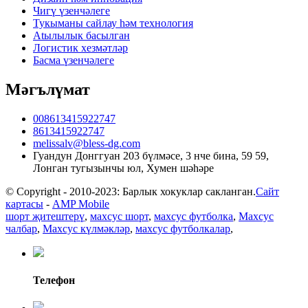
Чигү үзенчәлеге
Тукыманы сайлау һәм технология
Atылылык басылган
Логистик хезмәтләр
Басма үзенчәлеге
Мәгълүмат
008613415922747
8613415922747
melissalv@bless-dg.com
Гуандун Донггуан 203 бүлмәсе, 3 нче бина, 59 59,
Лонган тугызынчы юл, Хумен шәһәре
© Copyright - 2010-2023: Барлык хокуклар сакланган.
Сайт
картасы
-
AMP Mobile
шорт җитештерү
,
махсус шорт
,
махсус футболка
,
Махсус
чалбар
,
Махсус күлмәкләр
,
махсус футболкалар
,
Телефон