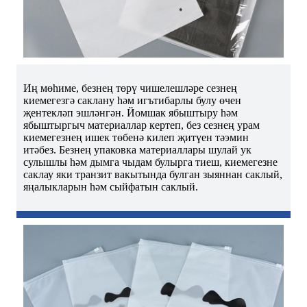
Иң мөһиме, безнең төрү чишелешләре сезнең
киемегезгә саклану һәм игътибарлы булу өчен
җентекләп эшләнгән. Йомшак ябыштыру һәм
ябыштыргыч материаллар кертеп, без сезнең урам
киемегезнең ишек төбенә килеп җитүен тәэмин
итәбез. Безнең упаковка материаллары шулай ук ​​
сулышлы һәм дымга чыдам булырга тиеш, киемегезне
саклау яки транзит вакытында булган зыяннан саклый,
яңалыкларын һәм сыйфатын саклый.