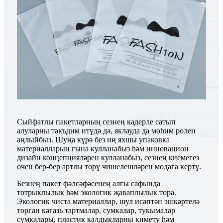
Сыйфатлы пакетларның сезнең кадерле сатып
алуларны тәкъдим итүдә дә, яклауда да мөһим ролен
аңлыйбыз. Шуңа күрә без иң яхшы упаковка
материалларын гына кулланабыз һәм инновацион
дизайн концепцияләрен кулланабыз, сезнең киемегез
өчен бер-бер артлы төрү чишелешләрен модага кертү.
Безнең пакет фәлсәфәсенең алгы сафында
тотрыклылык һәм экологик җаваплылык тора.
Экологик чиста материаллар, шул исәптән эшкәртелә
торган кәгазь тартмалар, сумкалар, тукымалар
сумкалары, пластик калдыкларны киметү һәм