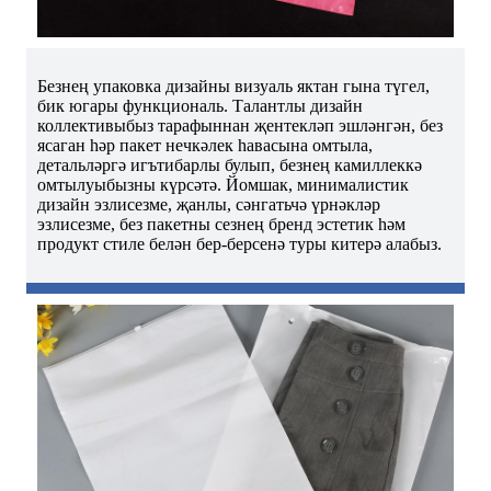
Безнең упаковка дизайны визуаль яктан гына түгел,
бик югары функциональ. Талантлы дизайн
коллективыбыз тарафыннан җентекләп эшләнгән, без
ясаган һәр пакет нечкәлек һавасына омтыла,
детальләргә игътибарлы булып, безнең камиллеккә
омтылуыбызны күрсәтә. Йомшак, минималистик
дизайн эзлисезме, җанлы, сәнгатьчә үрнәкләр
эзлисезме, без пакетны сезнең бренд эстетик һәм
продукт стиле белән бер-берсенә туры китерә алабыз.