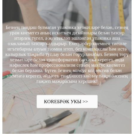
Безнең тиңдәш булмаган упаковка хезмәтләре белән, сезнең
урам киемегез аның искиткеч дизайннары белән тәэсир
итәрлек түгел, ә җентекләп эшләнгән упаковка аша
озакламый тәэсир калдырыр. Everyәрбер киемнең тиешле
игътибарны алуын тәэмин итеп, без комплекслы һәм истә
калырлык тәҗрибә туплау белән горурланабыз. Безнең төрү
хезмәтләре белән трансформатив сәяхәткә керегез, анда
нәфислек һәм профессионализм сезнең махсус киемегез
белән берләшә. Бүген безнең махсус коллектив белән
элемтәгә керегез, әйдәгез, тиңдәшсез көйләү тәҗрибәсенең
гаҗәеп маҗарасына керешик!
КOREБРӘК УКЫ >>