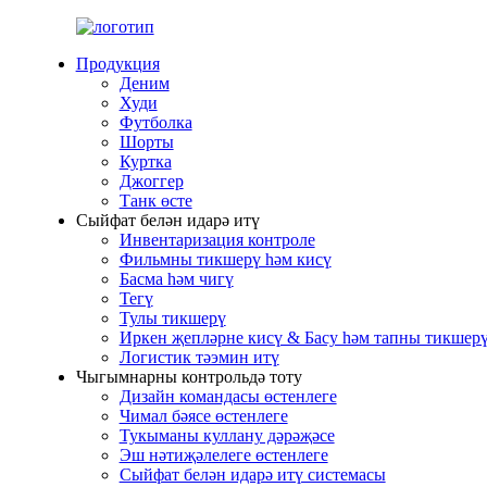
Продукция
Деним
Худи
Футболка
Шорты
Куртка
Джоггер
Танк өсте
Сыйфат белән идарә итү
Инвентаризация контроле
Фильмны тикшерү һәм кисү
Басма һәм чигү
Тегү
Тулы тикшерү
Иркен җепләрне кисү & Басу һәм тапны тикшер
Логистик тәэмин итү
Чыгымнарны контрольдә тоту
Дизайн командасы өстенлеге
Чимал бәясе өстенлеге
Тукыманы куллану дәрәҗәсе
Эш нәтиҗәлелеге өстенлеге
Сыйфат белән идарә итү системасы