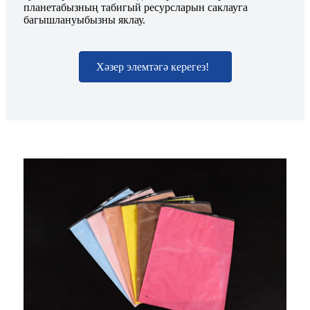
планетабызның табигый ресурсларын саклауга
багышлануыбызны яклау.
Хәзер элемтәгә керегез!