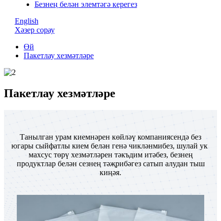
Безнең белән элемтәгә керегез
English
Хәзер сорау
Өй
Пакетлау хезмәтләре
Пакетлау хезмәтләре
Танылган урам киемнәрен көйләү компаниясендә без
югары сыйфатлы кием белән генә чикләнмибез, шулай ук ​​
махсус төрү хезмәтләрен тәкъдим итәбез, безнең
продуктлар белән сезнең тәҗрибәгез сатып алудан тыш
киңәя.