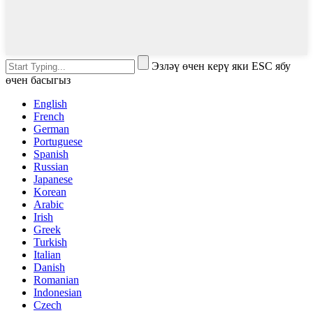
Эзләү өчен керү яки ESC ябу
өчен басыгыз
English
French
German
Portuguese
Spanish
Russian
Japanese
Korean
Arabic
Irish
Greek
Turkish
Italian
Danish
Romanian
Indonesian
Czech