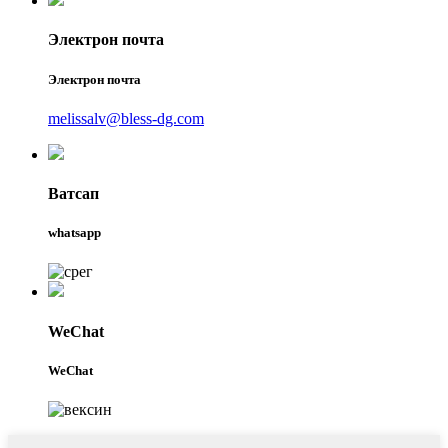
Электрон почта
Электрон почта
melissalv@bless-dg.com
Ватсап
whatsapp
WeChat
WeChat