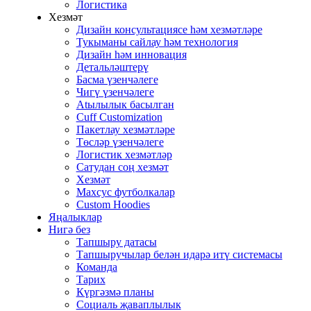
Логистика
Хезмәт
Дизайн консультациясе һәм хезмәтләре
Тукыманы сайлау һәм технология
Дизайн һәм инновация
Детальләштерү
Басма үзенчәлеге
Чигү үзенчәлеге
Atылылык басылган
Cuff Customization
Пакетлау хезмәтләре
Төсләр үзенчәлеге
Логистик хезмәтләр
Сатудан соң хезмәт
Хезмәт
Махсус футболкалар
Custom Hoodies
Яңалыклар
Нигә без
Тапшыру датасы
Тапшыручылар белән идарә итү системасы
Команда
Тарих
Күргәзмә планы
Социаль җаваплылык