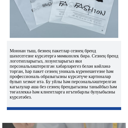
Моннан тыш, безнең пакетлар сезнең бренд
шәхесегезне күрсәтергә мөмкинлек бирә. Сезнең бренд
логотипларыгыз, лозунгларыгыз яки
персональләштерелгән хәбәрләрегез белән көйләнә
торган, һәр пакет сезнең уникаль күренешегезне һәм
профессиональ образыгызны күрсәтүче картиналар
булып хезмәт итә. Бу уйлы һәм персональләштерелгән
кагылулар аша без сезнең брендыгызны таныйбыз һәм
төгәллеккә һәм клиентларга игътибарлы булуыбызны
күрсәтәбез.