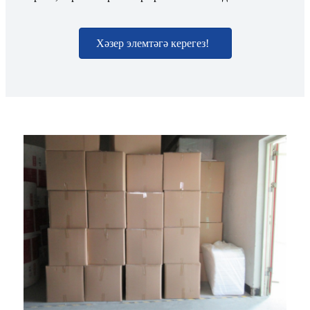
Хәзер элемтәгә керегез!