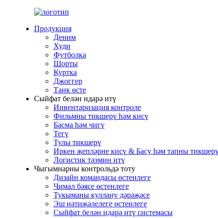
Продукция
Деним
Худи
Футболка
Шорты
Куртка
Джоггер
Танк өсте
Сыйфат белән идарә итү
Инвентаризация контроле
Фильмны тикшерү һәм кисү
Басма һәм чигү
Тегү
Тулы тикшерү
Иркен җепләрне кисү & Басу һәм тапны тикшер
Логистик тәэмин итү
Чыгымнарны контрольдә тоту
Дизайн командасы өстенлеге
Чимал бәясе өстенлеге
Тукыманы куллану дәрәҗәсе
Эш нәтиҗәлелеге өстенлеге
Сыйфат белән идарә итү системасы