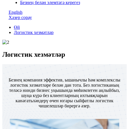
Безнең белән элемтәгә керегез
English
Хәзер сорау
Өй
Логистик хезмәтләр
Логистик хезмәтләр
Безнең компания эффектив, ышанычлы һәм комплекслы
логистик хезмәтләре белән дан тота. Без логистиканың
теләсә нинди бизнес уңышында мөһимлеген аңлыйбыз,
шуңа күрә без клиентларның ихтыяҗларын
канәгатьләндерү өчен югары сыйфатлы логистик
чишелешләр бирергә әзер.