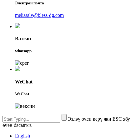
Электрон почта
melissalv@bless-dg.com
Ватсап
whatsapp
WeChat
WeChat
Эзләү өчен керү яки ESC ябу
өчен басыгыз
English