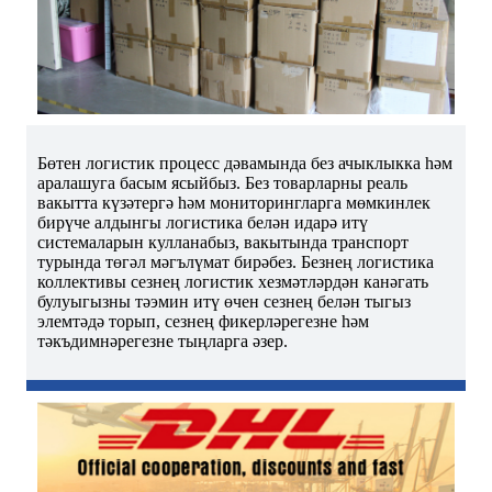
Бөтен логистик процесс дәвамында без ачыклыкка һәм
аралашуга басым ясыйбыз. Без товарларны реаль
вакытта күзәтергә һәм мониторингларга мөмкинлек
бирүче алдынгы логистика белән идарә итү
системаларын кулланабыз, вакытында транспорт
турында төгәл мәгълүмат бирәбез. Безнең логистика
коллективы сезнең логистик хезмәтләрдән канәгать
булуыгызны тәэмин итү өчен сезнең белән тыгыз
элемтәдә торып, сезнең фикерләрегезне һәм
тәкъдимнәрегезне тыңларга әзер.