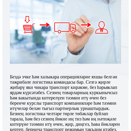
Бездә эчке һәм халыкара операцияләрне яхшы белгән
тәҗрибәле логистика командасы бар. Сезгә җирле
җибәрү яки чикара транспорт кирәкме, без һәрьяклап
ярдәм күрсәтәбез. Сезнең товарларның куркынычсыз
һәм вакытында китерелүен тәэмин итү өчен без
беренче курслы транспорт компанияләре һәм тәэмин
итүчеләр белән тыгыз партнерлык урнаштырдык.
Безнең логистика челтәре төрле төбәкләр буйлап
тарала, һәм без сезнең йөкне иң тиз һәм иң нәтиҗәле
китерүне тәэмин итү өчен, җир, диңгез, һава йөкләрен
кертеп, берничә транспорт режимын тәкъдим итәбез.