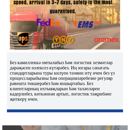
Без камиллеккә омтылабыз һәм логистик хезмәтләр
дәрәҗәсен өзлексез күтәрәбез. Иң югары сәнәгать
стандартларына туры килүен тәэмин итү өчен без үз
процессларыбызны һәм операцияләребезне регуляр
рәвештә тикшерәбез һәм яхшыртабыз. Без
клиентларның ихтыяҗларын һәм таләпләрен
кадерлибез, көткәннән артып, логистик тәҗрибәне
җиткерү өчен.