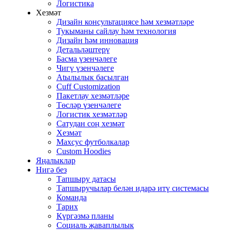
Логистика
Хезмәт
Дизайн консультациясе һәм хезмәтләре
Тукыманы сайлау һәм технология
Дизайн һәм инновация
Детальләштерү
Басма үзенчәлеге
Чигү үзенчәлеге
Atылылык басылган
Cuff Customization
Пакетлау хезмәтләре
Төсләр үзенчәлеге
Логистик хезмәтләр
Сатудан соң хезмәт
Хезмәт
Махсус футболкалар
Custom Hoodies
Яңалыклар
Нигә без
Тапшыру датасы
Тапшыручылар белән идарә итү системасы
Команда
Тарих
Күргәзмә планы
Социаль җаваплылык