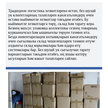
Традицион логистика хезмәтләренә өстәп, без шулай
ук ​​клиентларның таләпләрен канәгатьләндерү өчен
өстәмә кыйммәтле хезмәтләр тәкъдим итәбез. Бу
кыйммәтле хезмәтләргә төрү, склад һәм тарату керә.
Безнең махсус упаковка коллективы сезнең товарның
куркынычсыз һәм ышанычлы төрүен тәэмин итә.
Бездә инвентаризация ихтыяҗларын канәгатьләндерү
өчен сыгылмалы склад чишелешләрен тәэмин итүче
алдынгы склад корылмалары һәм идарә итү
системалары бар. Без шулай ук ​​сыгылучан тарату
вариантларын тәкъдим итәбез, иң яхшы китерү
ысулларын һәм вакыт таләпләрен сайлап.