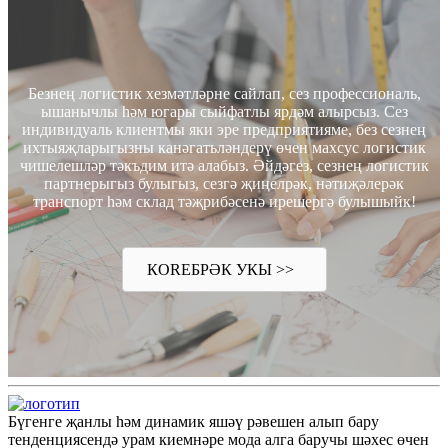
Безнең логистик хезмәтләрне сайлап, сез профессиональ,
ышанычлы һәм югары сыйфатлы ярдәм алырсыз. Сез
индивидуаль клиентмы яки эре предприятияме, без сезнең
ихтыяҗларыгызны канәгатьләндерү өчен махсус логистик
чишелешләр тәкъдим итә алабыз. Әйдәгез, сезнең логистик
партнерыгыз булыгыз, сезгә җиңелрәк, нәтиҗәлерәк
транспорт һәм склад тәҗрибәсенә ирешергә булышыйк!
КOREБРӘК УКЫ >>
Бүгенге җанлы һәм динамик яшәү рәвешен алып бару
тенденциясендә урам киемнәре мода алга баручы шәхес өчен