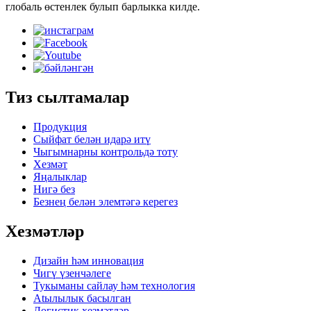
глобаль өстенлек булып барлыкка килде.
Тиз сылтамалар
Продукция
Сыйфат белән идарә итү
Чыгымнарны контрольдә тоту
Хезмәт
Яңалыклар
Нигә без
Безнең белән элемтәгә керегез
Хезмәтләр
Дизайн һәм инновация
Чигү үзенчәлеге
Тукыманы сайлау һәм технология
Atылылык басылган
Логистик хезмәтләр