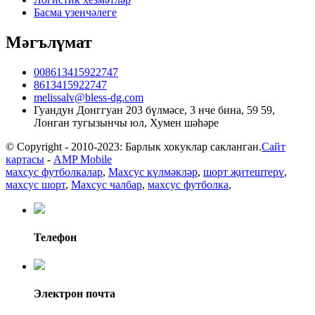
Басма үзенчәлеге
Мәгълүмат
008613415922747
8613415922747
melissalv@bless-dg.com
Гуандун Донггуан 203 бүлмәсе, 3 нче бина, 59 59,
Лонган тугызынчы юл, Хумен шәһәре
© Copyright - 2010-2023: Барлык хокуклар сакланган.
Сайт
картасы
-
AMP Mobile
махсус футболкалар
,
Махсус күлмәкләр
,
шорт җитештерү
,
махсус шорт
,
Махсус чалбар
,
махсус футболка
,
Телефон
Электрон почта