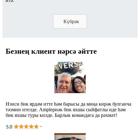
итә.
Күбрәк
Безнең клиент нәрсә әйтте
Нэнси бик ярдәм итте һәм барысы да миңа кирәк булганча
тәэмин ителде. Ampleрнәк бик яхшы сыйфатлы иде һәм
бик яхшы туры килде. Барлык командага да рәхмәт!