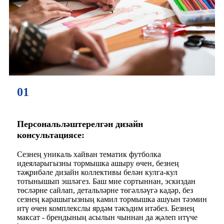
01
Персональләштерелгән дизайн
консультациясе:
Сезнең уникаль хайван тематик футболка
идеяларыгызны тормышка ашыру өчен, безнең
тәҗрибәле дизайн коллективы белән кулга-кул
тотынышып эшләгез. Баш мие сортыннан, эскиздан
төсләрне сайлап, детальләрне төгәлләүгә кадәр, без
сезнең карашыгызның камил тормышка ашуын тәэмин
итү өчен комплекслы ярдәм тәкъдим итәбез. Безнең
максат - брендының асылын чыннан да җәлеп итүче