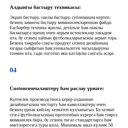
Алдынгы бастыру техникасы:
Экран бастыру, санлы бастыру, сублимация кертеп,
безнең заманча бастыру мөмкинлекләреннән файда.
Eachәрбер техника җанлы, детальле һәм ныклы
басмаларга ирешү өчен аерым өстенлекләр тәкъдим
итә, бу сезнең хайван футболкаларыгызны аерып тора.
Безнең тәҗрибә соңгы продукт сезнең дизайнның
югары сыйфатын һәм уникальлеген чагылдыруны
тәэмин итә, гади логотип яки катлаулы сәнгать әсәре.
04
Customзенчәләштерү һәм раслау үрнәге:
Күпчелек производствога керер алдыннан
дизайныгызны чистарту һәм камилләштерү өчен
безнең үрнәк көйләү хезмәтен кулланыгыз. Бу хезмәт
сезгә футболкагызның прототибын күрергә һәм тоярга
мөмкинлек бирә, бу сезнең төгәл стандартларга һәм
өметләрегезгә туры килә. Минималь заказ күләме 50