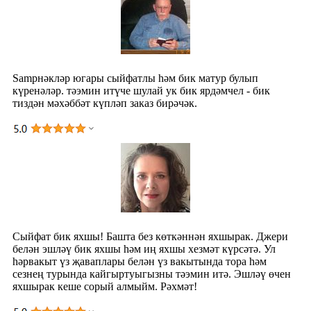
Samрнәкләр югары сыйфатлы һәм бик матур булып
күренәләр. тәэмин итүче шулай ук ​​бик ярдәмчел - бик
тиздән мәхәббәт күпләп заказ бирәчәк.
Сыйфат бик яхшы! Башта без көткәннән яхшырак. Джери
белән эшләү бик яхшы һәм иң яхшы хезмәт күрсәтә. Ул
һәрвакыт үз җаваплары белән үз вакытында тора һәм
сезнең турында кайгыртуыгызны тәэмин итә. Эшләү өчен
яхшырак кеше сорый алмыйм. Рәхмәт!