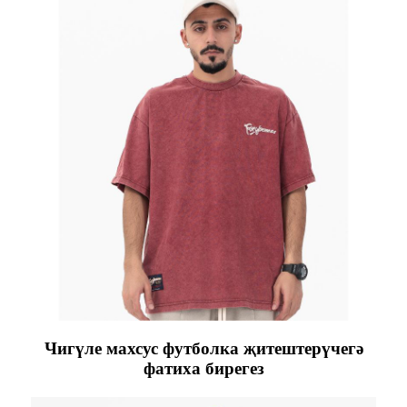
Чигүле махсус футболка җитештерүчегә
фатиха бирегез