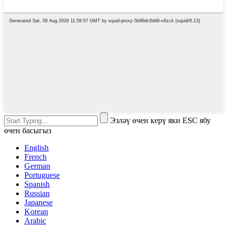
Эзләү өчен керү яки ESC ябу
өчен басыгыз
English
French
German
Portuguese
Spanish
Russian
Japanese
Korean
Arabic