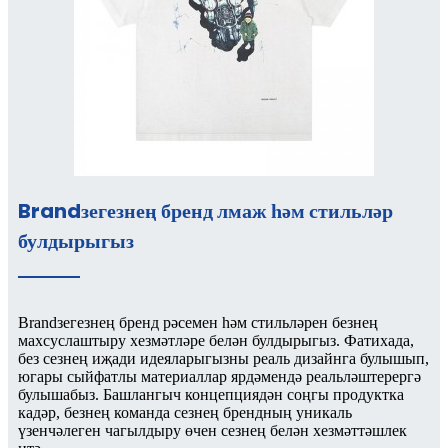
Brandзегезнең бренд лмаж һәм стильләр
булдырыгыз
Brandзегезнең бренд рәсемен һәм стильләрен безнең
махсуслаштыру хезмәтләре белән булдырыгыз. Фатихада,
без сезнең иҗади идеяларыгызны реаль дизайнга булышып,
югары сыйфатлы материаллар ярдәмендә реальләштерергә
булышабыз. Башлангыч концепциядән соңгы продуктка
кадәр, безнең команда сезнең брендның уникаль
үзенчәлеген чагылдыру өчен сезнең белән хезмәттәшлек