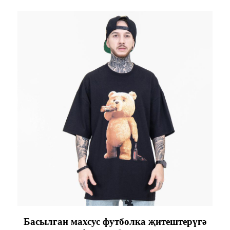
Басылган махсус футболка җитештерүгә