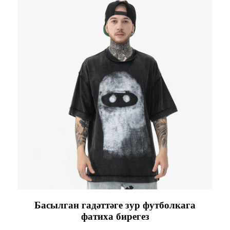
Басылган гадәттәге зур футболкага
фатиха бирегез