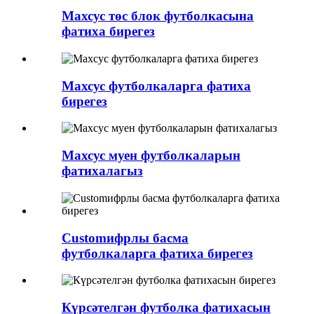
Махсус төс блок футболкасына
фатиха бирегез
Махсус футболкаларга фатиха
бирегез
Махсус муен футболкаларын
фатихалагыз
Customифрлы басма
футболкаларга фатиха бирегез
Күрсәтелгән футболка фатихасын