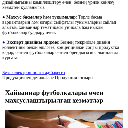
дизайныгызны камилләштерү өчен, безнең үрнәк көйләү
хезмәтен кулланыгыз.
●
Махсус басмалар һәм тукымалар
: Төрле басма
вариантларын һәм югары сыйфатлы тукымаларны сайлап
алыгыз, хайваннар тематикасы уникаль һәм ныклы
футболкалар булдыру өчен.
●
Эксперт дизайны ярдәме
: Безнең тәҗрибәле дизайн
коллективы белән эшләгез, концепциядән соңгы продуктка
кадәр, сезнең футболкалар сезнең брендыгызны чыннан да
күрсәтә.
Безгә электрон почта җибәрегез
Продукциянең детальләре
Продукция тэглары
Хайваннар футболкалары өчен
махсуслаштырылган хезмәтләр