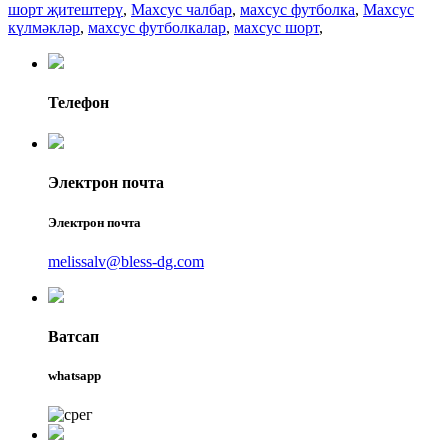
шорт җитештерү
,
Махсус чалбар
,
махсус футболка
,
Махсус
күлмәкләр
,
махсус футболкалар
,
махсус шорт
,
Телефон
Электрон почта
Электрон почта
melissalv@bless-dg.com
Ватсап
whatsapp