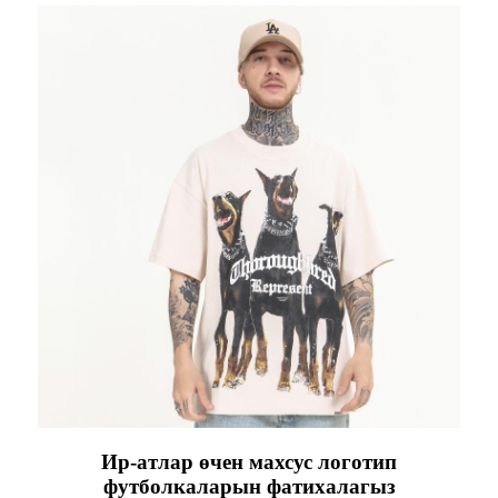
Ир-атлар өчен махсус логотип
футболкаларын фатихалагыз