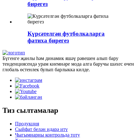
бирегез
Күрсәтелгән футболкаларга
фатиха бирегез
Бүгенге җанлы һәм динамик яшәү рәвешен алып бару
тенденциясендә урам киемнәре мода алга баручы шәхес өчен
глобаль өстенлек булып барлыкка килде.
Тиз сылтамалар
Продукция
Сыйфат белән идарә итү
Чыгымнарны контрольдә тоту