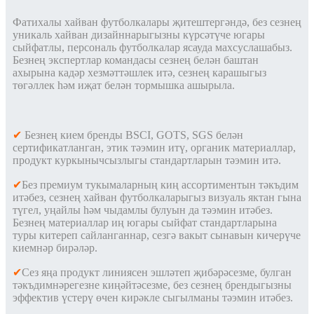
Фатихалы хайван футболкалары җитештергәндә, без сезнең
уникаль хайван дизайннарыгызны күрсәтүче югары
сыйфатлы, персональ футболкалар ясауда махсуслашабыз.
Безнең экспертлар командасы сезнең белән баштан
ахырына кадәр хезмәттәшлек итә, сезнең карашыгыз
төгәллек һәм иҗат белән тормышка ашырыла.
✔
Безнең кием бренды BSCI, GOTS, SGS белән
сертификатланган, этик тәэмин итү, органик материаллар,
продукт куркынычсызлыгы стандартларын тәэмин итә.
✔
Без премиум тукымаларның киң ассортиментын тәкъдим
итәбез, сезнең хайван футболкаларыгыз визуаль яктан гына
түгел, уңайлы һәм чыдамлы булуын да тәэмин итәбез.
Безнең материаллар иң югары сыйфат стандартларына
туры китереп сайланганнар, сезгә вакыт сынавын кичерүче
киемнәр бирәләр
.
✔
Сез яңа продукт линиясен эшләтеп җибәрәсезме, булган
тәкъдимнәрегезне киңәйтәсезме, без сезнең брендыгызны
эффектив үстерү өчен кирәкле сыгылманы тәэмин итәбез
.