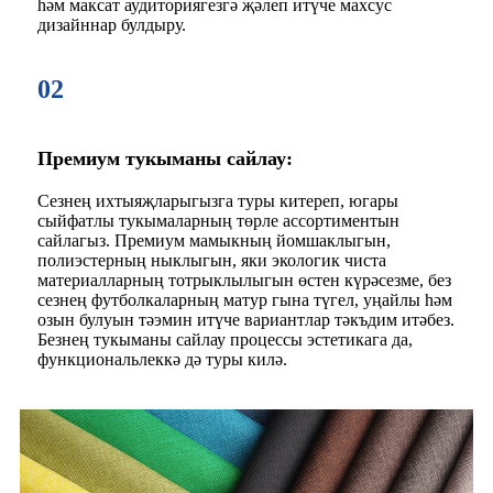
һәм максат аудиториягезгә җәлеп итүче махсус
дизайннар булдыру.
02
Премиум тукыманы сайлау:
Сезнең ихтыяҗларыгызга туры китереп, югары
сыйфатлы тукымаларның төрле ассортиментын
сайлагыз. Премиум мамыкның йомшаклыгын,
полиэстерның ныклыгын, яки экологик чиста
материалларның тотрыклылыгын өстен күрәсезме, без
сезнең футболкаларның матур гына түгел, уңайлы һәм
озын булуын тәэмин итүче вариантлар тәкъдим итәбез.
Безнең тукыманы сайлау процессы эстетикага да,
функциональлеккә дә туры килә.