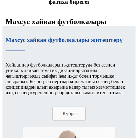
фатиха бирегез
Махсус хайван футболкалары
Махсус хайван футболкалары җитештерү
Хайваннар футболкаларын җитештерүдә без сезнең
уникаль хайван тематик дизайннарыгызны
чагыштыргысыз сыйфат һәм иҗат белән тормышка
ашырабыз. Безнең экспертлар коллективы сезнең белән
концепциядән алып ахырына кадәр тыгыз хезмәттәшлек
итә, сезнең күренешнең һәр деталье камил итеп тотыла.
Күбрәк