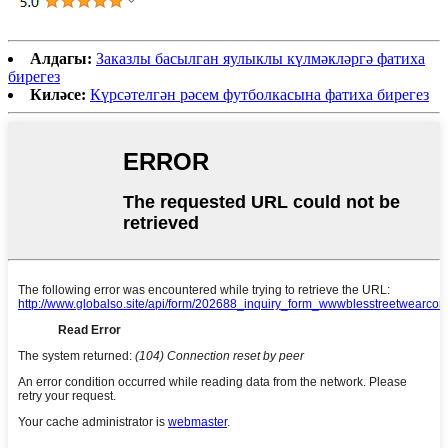
Алдагы:
Заказлы басылган яулыклы күлмәкләргә фатиха
бирегез
Киләсе:
Күрсәтелгән рәсем футболкасына фатиха бирегез