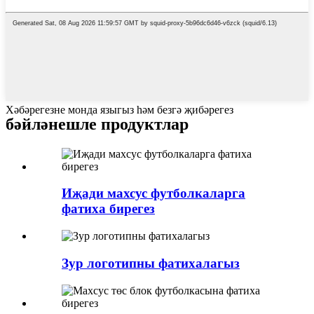
Хәбәрегезне монда языгыз һәм безгә җибәрегез
бәйләнешле продуктлар
Иҗади махсус футболкаларга
фатиха бирегез
Зур логотипны фатихалагыз