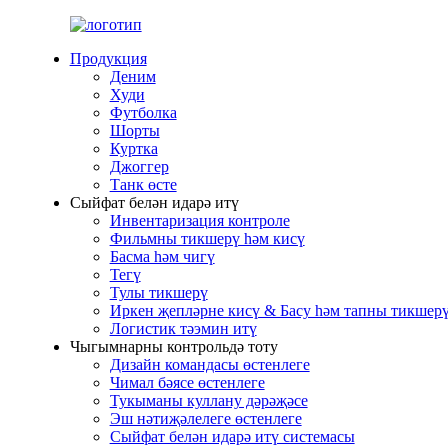
Продукция
Деним
Худи
Футболка
Шорты
Куртка
Джоггер
Танк өсте
Сыйфат белән идарә итү
Инвентаризация контроле
Фильмны тикшерү һәм кисү
Басма һәм чигү
Тегү
Тулы тикшерү
Иркен җепләрне кисү & Басу һәм тапны тикшер
Логистик тәэмин итү
Чыгымнарны контрольдә тоту
Дизайн командасы өстенлеге
Чимал бәясе өстенлеге
Тукыманы куллану дәрәҗәсе
Эш нәтиҗәлелеге өстенлеге
Сыйфат белән идарә итү системасы