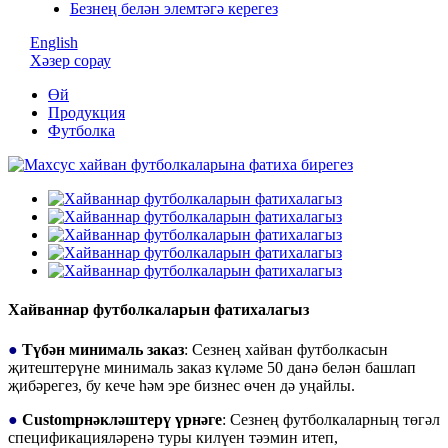
Безнең белән элемтәгә керегез
English
Хәзер сорау
Өй
Продукция
Футболка
Хайваннар футболкаларын фатихалагыз
●
Түбән минималь заказ
: Сезнең хайван футболкасын
җитештерүне минималь заказ күләме 50 данә белән башлап
җибәрегез, бу кече һәм эре бизнес өчен дә уңайлы.
●
Customрнәкләштерү үрнәге
: Сезнең футболкаларның төгәл
спецификацияләренә туры килүен тәэмин итеп,