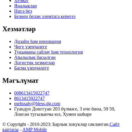
Хезмәт
Яңалыклар
Нигә без
Безнең белән элемтәгә керегез
Хезмәтләр
Дизайн һәм инновация
Чигү үзенчәлеге
Тукыманы сайлау һәм технология
Atылылык басылган
Логистик хезмәтләр
Басма үзенчәлеге
Мәгълүмат
008613415922747
8613415922747
melissalv@bless-dg.com
Гуандун Донггуан 203 бүлмәсе, 3 нче бина, 59 59,
Лонган тугызынчы юл, Хумен шәһәре
© Copyright - 2010-2023: Барлык хокуклар сакланган.
Сайт
картасы
-
AMP Mobile