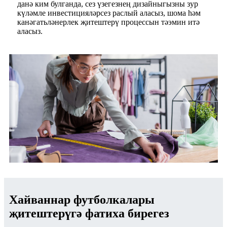
данә ким булганда, сез үзегезнең дизайныгызны зур
күләмле инвестицияләрсез раслый аласыз, шома һәм
канәгатьләнерлек җитештерү процессын тәэмин итә
аласыз.
Хайваннар футболкалары
җитештерүгә фатиха бирегез