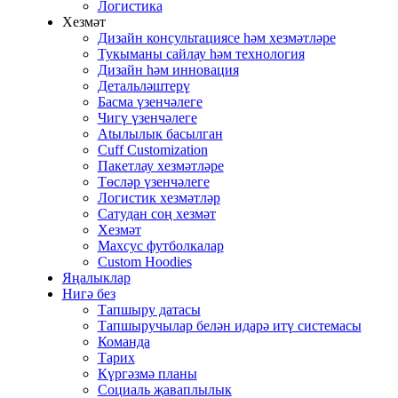
Логистика
Хезмәт
Дизайн консультациясе һәм хезмәтләре
Тукыманы сайлау һәм технология
Дизайн һәм инновация
Детальләштерү
Басма үзенчәлеге
Чигү үзенчәлеге
Atылылык басылган
Cuff Customization
Пакетлау хезмәтләре
Төсләр үзенчәлеге
Логистик хезмәтләр
Сатудан соң хезмәт
Хезмәт
Махсус футболкалар
Custom Hoodies
Яңалыклар
Нигә без
Тапшыру датасы
Тапшыручылар белән идарә итү системасы
Команда
Тарих
Күргәзмә планы
Социаль җаваплылык