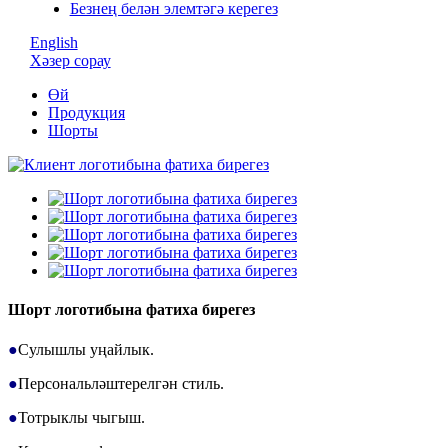
Безнең белән элемтәгә керегез
English
Хәзер сорау
Өй
Продукция
Шорты
Шорт логотибына фатиха бирегез
●
Сулышлы уңайлык.
●
Персональләштерелгән стиль.
●
Тотрыклы чыгыш.