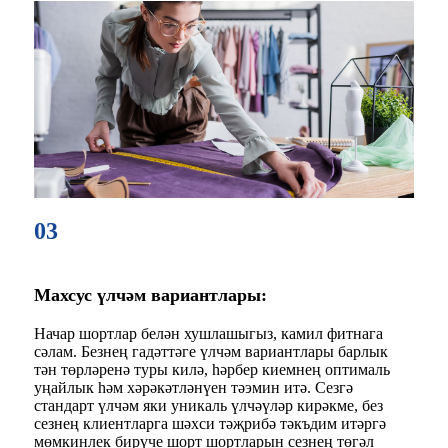
03
Махсус үлчәм вариантлары:
Начар шортлар белән хушлашыгыз, камил фитнага
сәлам. Безнең гадәттәге үлчәм вариантлары барлык
тән төрләренә туры килә, һәрбер киемнең оптималь
уңайлык һәм хәрәкәтләнүен тәэмин итә. Сезгә
стандарт үлчәм яки уникаль үлчәүләр кирәкме, без
сезнең клиентларга шәхси тәҗрибә тәкъдим итәргә
мөмкинлек бирүче шорт шортларын сезнең төгәл