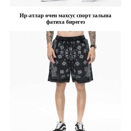
Ир-атлар өчен махсус спорт залына
фатиха бирегез