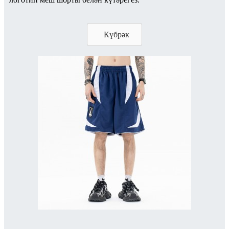
Күбрәк