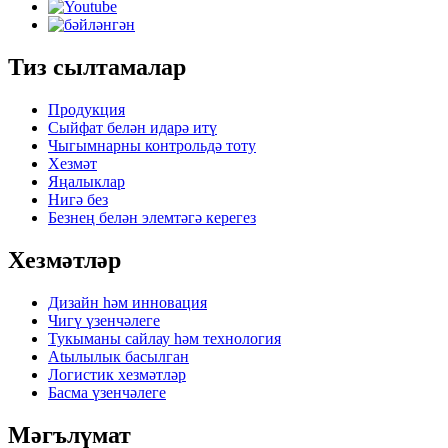
Тиз сылтамалар
Продукция
Сыйфат белән идарә итү
Чыгымнарны контрольдә тоту
Хезмәт
Яңалыклар
Нигә без
Безнең белән элемтәгә керегез
Хезмәтләр
Дизайн һәм инновация
Чигү үзенчәлеге
Тукыманы сайлау һәм технология
Atылылык басылган
Логистик хезмәтләр
Басма үзенчәлеге
Мәгълүмат