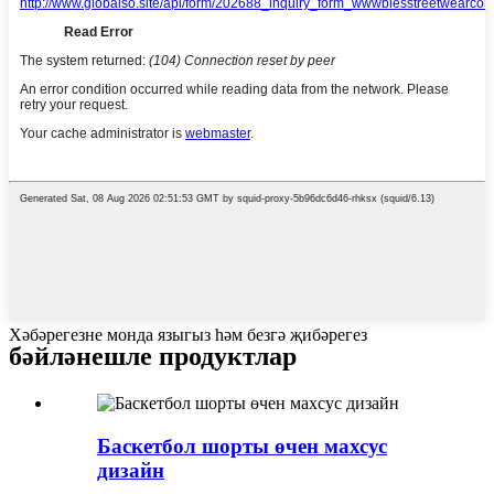
Хәбәрегезне монда языгыз һәм безгә җибәрегез
бәйләнешле продуктлар
Баскетбол шорты өчен махсус
дизайн