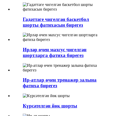
Гадәттәге чигелгән баскетбол
шорты фатихасын бирегез
Ирләр өчен махсус чигелгән
шортларга фатиха бирегез
Ир-атлар өчен тренажер залына
фатиха бирегез
Күрсәтелгән йөк шорты