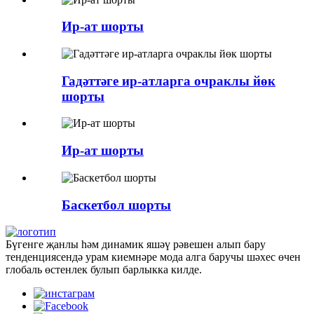
Ир-ат шорты
Гадәттәге ир-атларга очраклы йөк
шорты
Ир-ат шорты
Баскетбол шорты
Бүгенге җанлы һәм динамик яшәү рәвешен алып бару
тенденциясендә урам киемнәре мода алга баручы шәхес өчен
глобаль өстенлек булып барлыкка килде.