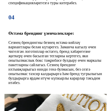
спецификацияләрегезгә туры китерәбез.
04
Өстәмә брендинг үзенчәлекләре:
Сезнең брендингны безнең өстәмә көйләү
вариантлары белән күтәрегез. Заманча кагылу өчен
чигелгән логотиплар өстәгез, бренд хәбәрегезне
җиткерү өчен басылган тегларны кертегез, яки
онытылмаслык бокс тәҗрибәсе булдыру өчен маркалы
пакетларны сайлагыз. Сезнең брендинг
ихтыяҗларыгыз нинди генә булмасын, без сезгә
онытылмас тәэсир калдырырга һәм бренд тугрылыгын
булдырырга ярдәм итүче күпкырлы карарлар тәкъдим
итәбез.