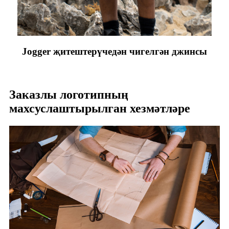
Jogger җитештерүчедән чигелгән джинсы
Заказлы логотипның
махсуслаштырылган хезмәтләре