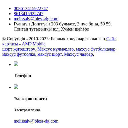
008613415922747
8613415922747
melissalv@bless-dg.com
Гуандун Донггуан 203 бүлмәсе, 3 нче бина, 59 59,
Лонган тугызынчы юл, Хумен шәһәре
© Copyright - 2010-2023: Барлык хокуклар сакланган.
Сайт
картасы
-
AMP Mobile
шорт җитештерү
,
Махсус күлмәкләр
,
махсус футболкалар
,
махсус футболка
,
махсус шорт
,
Махсус чалбар
,
Телефон
Электрон почта
Электрон почта
melissalv@bless-dg.com