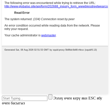
Эзләү өчен керү яки ESC ябу
өчен басыгыз