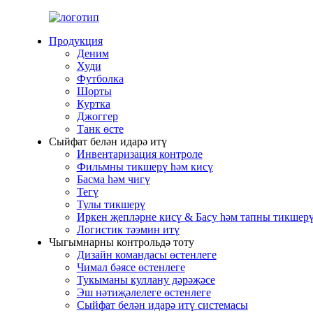
Продукция
Деним
Худи
Футболка
Шорты
Куртка
Джоггер
Танк өсте
Сыйфат белән идарә итү
Инвентаризация контроле
Фильмны тикшерү һәм кисү
Басма һәм чигү
Тегү
Тулы тикшерү
Иркен җепләрне кисү & Басу һәм тапны тикшер
Логистик тәэмин итү
Чыгымнарны контрольдә тоту
Дизайн командасы өстенлеге
Чимал бәясе өстенлеге
Тукыманы куллану дәрәҗәсе
Эш нәтиҗәлелеге өстенлеге
Сыйфат белән идарә итү системасы