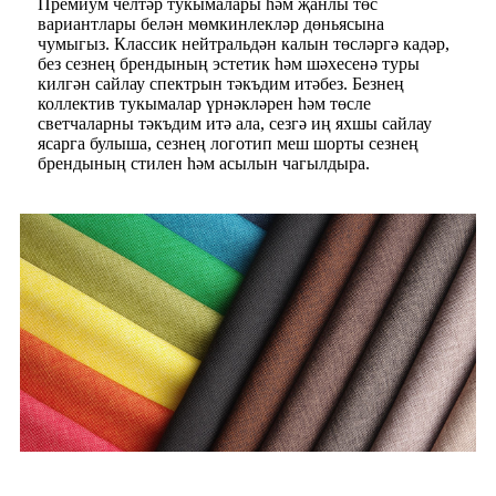
Премиум челтәр тукымалары һәм җанлы төс
вариантлары белән мөмкинлекләр дөньясына
чумыгыз. Классик нейтральдән калын төсләргә кадәр,
без сезнең брендының эстетик һәм шәхесенә туры
килгән сайлау спектрын тәкъдим итәбез. Безнең
коллектив тукымалар үрнәкләрен һәм төсле
светчаларны тәкъдим итә ала, сезгә иң яхшы сайлау
ясарга булыша, сезнең логотип меш шорты сезнең
брендының стилен һәм асылын чагылдыра.