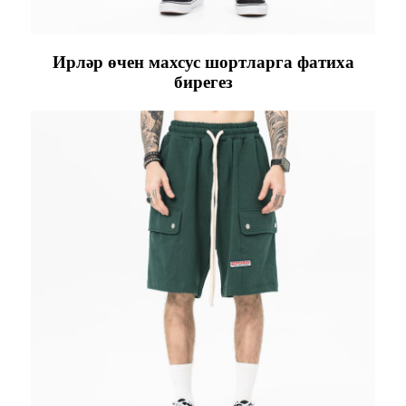
Ирләр өчен махсус шортларга фатиха
бирегез