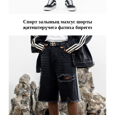
Спорт залының махсус шорты
җитештерүчегә фатиха бирегез