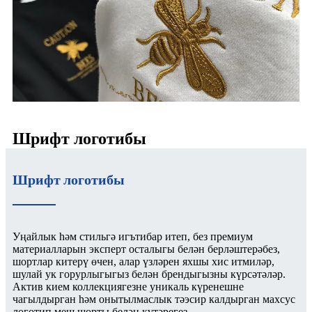
Шрифт логотибы
Шрифт логотибы
Уңайлык һәм стильгә игътибар итеп, без премиум
материалларын эксперт осталыгы белән берләштерәбез,
шортлар китерү өчен, алар үзләрен яхшы хис итмиләр,
шулай ук ​​горурлыгыгыз белән брендыгызны күрсәтәләр.
Актив кием коллекциягезне уникаль күренешне
чагылдырган һәм онытылмаслык тәэсир калдырган махсус
логотип меш шорты белән күтәрегез.