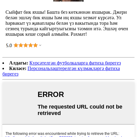
Сыйфат бик яхшы! Башта без көткәннән яхшырак. Джери
белән эшләү бик яхшы һәм иң яхшы хезмәт күрсәтә. Ул
һәрвакыт үз җаваплары белән үз вакытында тора һәм
сезнең турында кайгыртуыгызны тәэмин итә. Эшләү өчен
яхшырак кеше сорый алмыйм. Рәхмәт!
Алдагы:
Күрсәтелгән футболкаларга фатиха бирегез
Киләсе:
Персональләштерелгән күлмәкләргә фатиха
бирегез