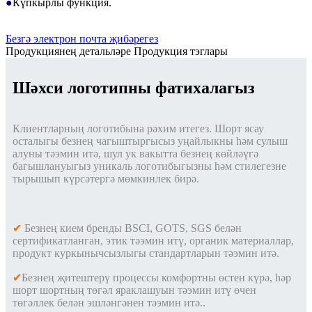
●
Күпкырлы функция.
Безгә электрон почта җибәрегез
Продукциянең детальләре
Продукция тэглары
Шәхси логотипны фатихалагыз
Клиентларның логотибына рәхим итегез. Шорт ясау
осталыгы безнең чагыштыргысыз уңайлыкны һәм сулыш
алуны тәэмин итә, шул ук вакытта безнең көйләүгә
багышлануыгыз уникаль логотибыгызны һәм стилегезне
тырышып күрсәтергә мөмкинлек бирә.
✔
Безнең кием бренды BSCI, GOTS, SGS белән
сертификатланган, этик тәэмин итү, органик материаллар,
продукт куркынычсызлыгы стандартларын тәэмин итә.
✔
Безнең җитештерү процессы комфортны өстен күрә, һәр
шорт шортның төгәл яраклашуын тәэмин итү өчен
төгәллек белән эшләнгәнен тәэмин итә.
.