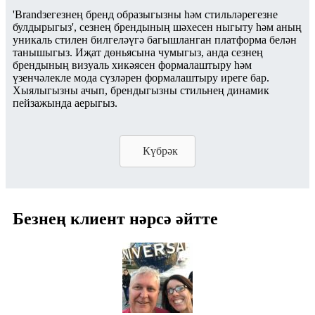
'Brandзегезнең бренд образыгызны һәм стильләрегезне
булдырыгыз', сезнең брендының шәхесен ныгыту һәм аның
уникаль стилен билгеләүгә багышланган платформа белән
танышыгыз. Иҗат дөньясына чумыгыз, анда сезнең
брендының визуаль хикәясен формалаштыру һәм
үзенчәлекле мода сүзләрен формалаштыру иреге бар.
Хыялыгызны ачып, брендыгызны стильнең динамик
пейзажында аерыгыз.
Күбрәк
Безнең клиент нәрсә әйтте