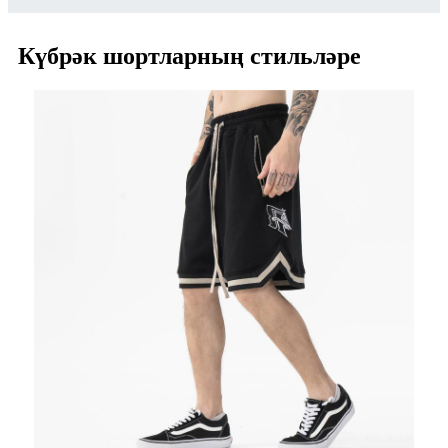
Күбрәк шортларның стильләре