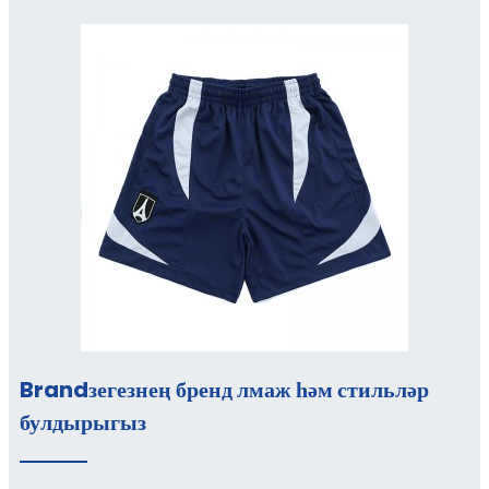
Brandзегезнең бренд лмаж һәм стильләр
булдырыгыз