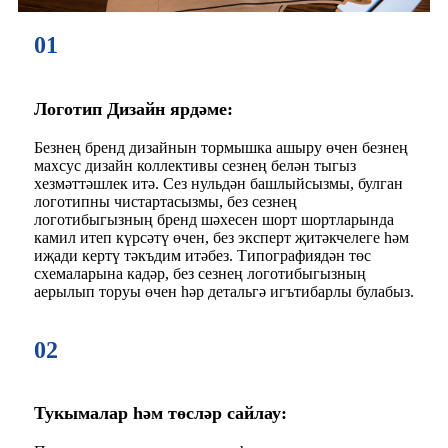
01
Логотип Дизайн ярдәме:
Безнең бренд дизайнын тормышка ашыру өчен безнең
махсус дизайн коллективы сезнең белән тыгыз
хезмәттәшлек итә. Сез нульдән башлыйсызмы, булган
логотипны чистартасызмы, без сезнең
логотибыгызның бренд шәхесен шорт шортларында
камил итеп күрсәтү өчен, без эксперт җитәкчелеге һәм
иҗади кертү тәкъдим итәбез. Типографиядән төс
схемаларына кадәр, без сезнең логотибыгызның
аерылып торуы өчен һәр детальгә игътибарлы булабыз.
02
Тукымалар һәм төсләр сайлау: