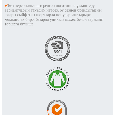
✔
Без персональләштерелгән логотипны үзләштерү
вариантларын тәкъдим итәбез, бу сезнең брендыгызны
югары сыйфатлы шортларда популярлаштырырга
мөмкинлек бирә, базарда уникаль шәхес белән аерылып
торырга булыша.
.