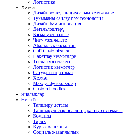
Логистика
Хезмәт
Дизайн консультациясе һәм хезмәтләре
Тукыманы сайлау һәм технология
Дизайн һәм инновация
Детальләштерү
Басма үзенчәлеге
Чигү үзенчәлеге
Atылылык басылган
Cuff Customization
Пакетлау хезмәтләре
Төсләр үзенчәлеге
Логистик хезмәтләр
Сатудан соң хезмәт
Хезмәт
Махсус футболкалар
Custom Hoodies
Яңалыклар
Нигә без
Тапшыру датасы
Тапшыручылар белән идарә итү системасы
Команда
Тарих
Күргәзмә планы
Социаль җаваплылык