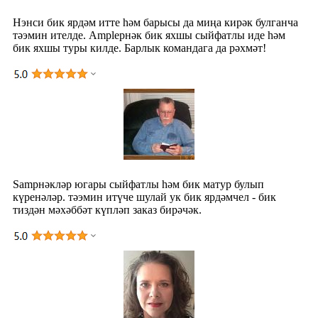
Нэнси бик ярдәм итте һәм барысы да миңа кирәк булганча
тәэмин ителде. Ampleрнәк бик яхшы сыйфатлы иде һәм
бик яхшы туры килде. Барлык командага да рәхмәт!
Samрнәкләр югары сыйфатлы һәм бик матур булып
күренәләр. тәэмин итүче шулай ук ​​бик ярдәмчел - бик
тиздән мәхәббәт күпләп заказ бирәчәк.