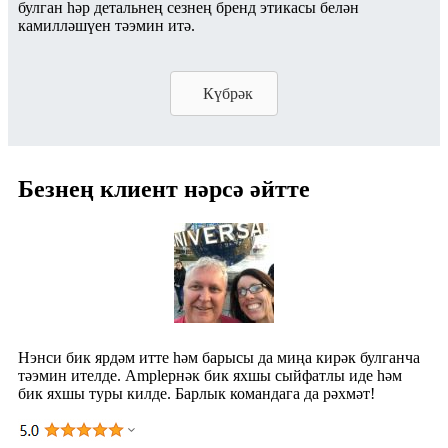
булган һәр детальнең сезнең бренд этикасы белән
камилләшүен тәэмин итә.
Күбрәк
Безнең клиент нәрсә әйтте
Нэнси бик ярдәм итте һәм барысы да миңа кирәк булганча
тәэмин ителде. Ampleрнәк бик яхшы сыйфатлы иде һәм
бик яхшы туры килде. Барлык командага да рәхмәт!