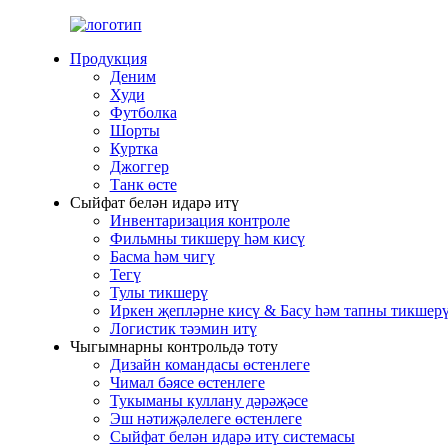
Продукция
Деним
Худи
Футболка
Шорты
Куртка
Джоггер
Танк өсте
Сыйфат белән идарә итү
Инвентаризация контроле
Фильмны тикшерү һәм кисү
Басма һәм чигү
Тегү
Тулы тикшерү
Иркен җепләрне кисү & Басу һәм тапны тикшер
Логистик тәэмин итү
Чыгымнарны контрольдә тоту
Дизайн командасы өстенлеге
Чимал бәясе өстенлеге
Тукыманы куллану дәрәҗәсе
Эш нәтиҗәлелеге өстенлеге
Сыйфат белән идарә итү системасы