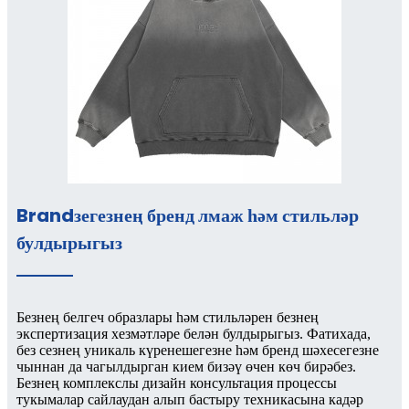
Brandзегезнең бренд лмаж һәм стильләр
булдырыгыз
Безнең белгеч образлары һәм стильләрен безнең
экспертизация хезмәтләре белән булдырыгыз. Фатихада,
без сезнең уникаль күренешегезне һәм бренд шәхесегезне
чыннан да чагылдырган кием бизәү өчен көч бирәбез.
Безнең комплекслы дизайн консультация процессы
тукымалар сайлаудан алып бастыру техникасына кадәр