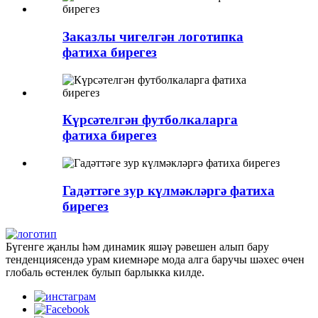
Заказлы чигелгән логотипка
фатиха бирегез
Күрсәтелгән футболкаларга
фатиха бирегез
Гадәттәге зур күлмәкләргә фатиха
бирегез
Бүгенге җанлы һәм динамик яшәү рәвешен алып бару
тенденциясендә урам киемнәре мода алга баручы шәхес өчен
глобаль өстенлек булып барлыкка килде.