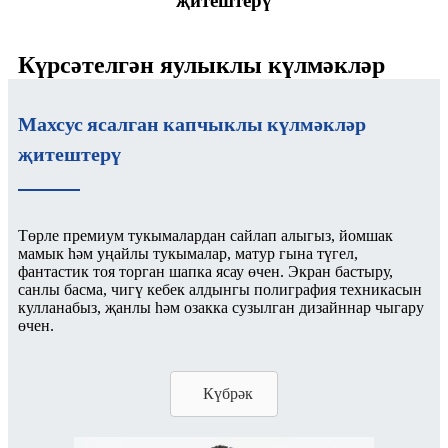
җитештерү
Күрсәтелгән яулыклы күлмәкләр
Махсус ясалган капчыклы күлмәкләр
җитештерү
Төрле премиум тукымалардан сайлап алыгыз, йомшак
мамык һәм уңайлы тукымалар, матур гына түгел,
фантастик тоя торган шапка ясау өчен. Экран бастыру,
санлы басма, чигү кебек алдынгы полиграфия техникасын
кулланабыз, җанлы һәм озакка сузылган дизайннар чыгару
өчен.
Күбрәк