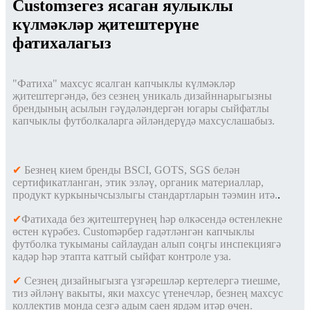
Customзегез ясаган яулыклы
күлмәкләр җитештерүне
фатихалагыз
"Фатиха" махсус ясалган капчыклы күлмәкләр
җитештергәндә, без сезнең уникаль дизайннарыгызны
брендының асылын гәүдәләндергән югары сыйфатлы
капчыклы футболкаларга әйләндерүдә махсуслашабыз.
✔
Безнең кием бренды BSCI, GOTS, SGS белән
сертификатланган, этик эзләү, органик материаллар,
продукт куркынычсызлыгы стандартларын тәэмин итә.
.
✔
Фатихада без җитештерүнең һәр өлкәсендә өстенлекне
өстен күрәбез. Customәрбер гадәтләнгән капчыклы
футболка тукыманы сайлаудан алып соңгы инспекциягә
кадәр һәр этапта катгый сыйфат контроле уза.
✔
Сезнең дизайныгызга үзгәрешләр кертелергә тиешме,
тиз әйләнү вакыты, яки махсус үтенечләр, безнең махсус
коллектив монда сезгә адым саен ярдәм итәр өчен.