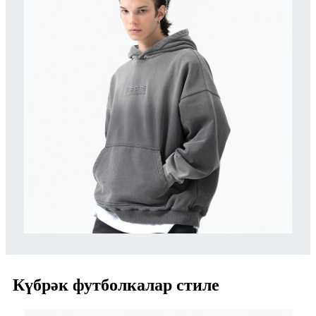
Күбрәк футболкалар стиле