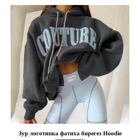
Зур логотипка фатиха бирегез Hoodie