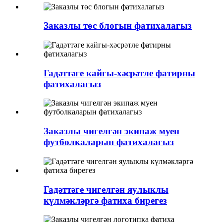
Заказлы төс блогын фатихалагыз
Гадәттәге кайгы-хәсрәтле фатирны
фатихалагыз
Заказлы чигелгән экипаж муен
футболкаларын фатихалагыз
Гадәттәге чигелгән яулыклы
күлмәкләргә фатиха бирегез