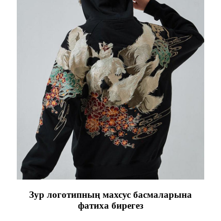
Зур логотипның махсус басмаларына
фатиха бирегез