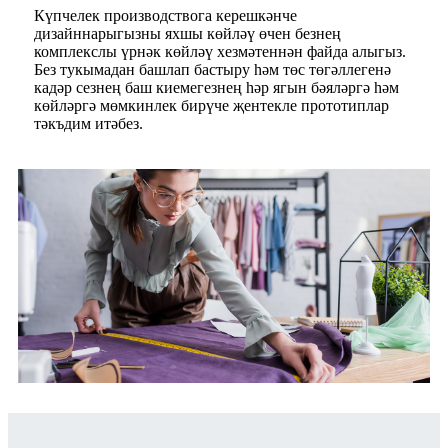
Күпчелек производствога керешкәнче
дизайннарыгызны яхшы көйләү өчен безнең
комплекслы үрнәк көйләү хезмәтеннән файда алыгыз.
Без тукымадан башлап бастыру һәм төс төгәллегенә
кадәр сезнең баш киемегезнең һәр ягын бәяләргә һәм
көйләргә мөмкинлек бирүче җентекле прототиплар
тәкъдим итәбез.