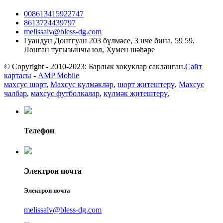
008613415922747
8613724439797
melissalv@bless-dg.com
Гуандун Донггуан 203 бүлмәсе, 3 нче бина, 59 59,
Лонган тугызынчы юл, Хумен шәһәре
© Copyright - 2010-2023: Барлык хокуклар сакланган.
Сайт
картасы
-
AMP Mobile
махсус шорт
,
Махсус күлмәкләр
,
шорт җитештерү
,
Махсус
чалбар
,
махсус футболкалар
,
күлмәк җитештерү
,
Телефон
Электрон почта
Электрон почта
melissalv@bless-dg.com