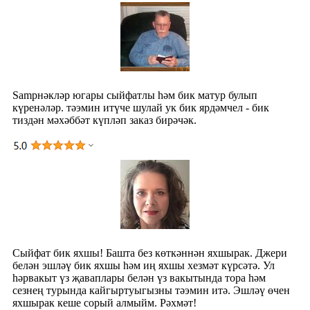
Samрнәкләр югары сыйфатлы һәм бик матур булып
күренәләр. тәэмин итүче шулай ук ​​бик ярдәмчел - бик
тиздән мәхәббәт күпләп заказ бирәчәк.
Сыйфат бик яхшы! Башта без көткәннән яхшырак. Джери
белән эшләү бик яхшы һәм иң яхшы хезмәт күрсәтә. Ул
һәрвакыт үз җаваплары белән үз вакытында тора һәм
сезнең турында кайгыртуыгызны тәэмин итә. Эшләү өчен
яхшырак кеше сорый алмыйм. Рәхмәт!