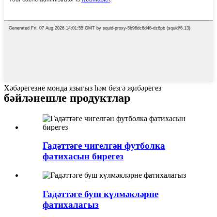
Хәбәрегезне монда языгыз һәм безгә җибәрегез
бәйләнешле продуктлар
Гадәттәге чигелгән футболка
фатихасын бирегез
Гадәттәге буш күлмәкләрне
фатихалагыз