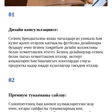
01
Дизайн консультациясе:
Сезнең брендыгызны яхшы чагылдырган уникаль һәм
күзне җәлеп итәрлек капчыклы футболка дизайннары
булдыру өчен безнең тәҗрибәле дизайн коллективы
белән хезмәттәшлек итегез. Безнең дизайнерлар сезнең
белән тыгыз хезмәттәшлек итәләр, эксперт
киңәшләрен һәм башлангыч эскизлардан соңгы
продуктка кадәр иҗади күзаллаулар тәкъдим итәләр.
02
Премиум тукыманы сайлау:
Customзегезнең баш киемле күлмәкләрегезне ясау
өчен, югары сыйфатлы тукымаларның киң