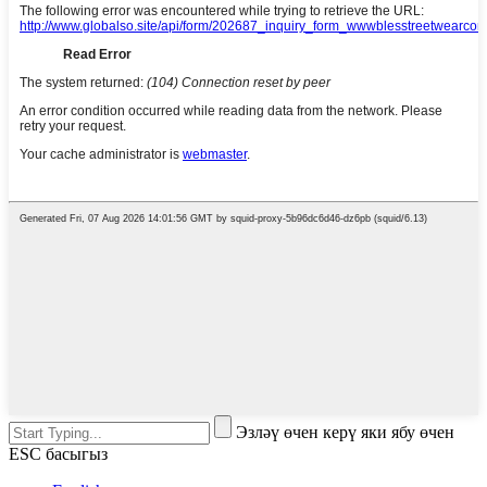
Эзләү өчен керү яки ябу өчен
ESC басыгыз