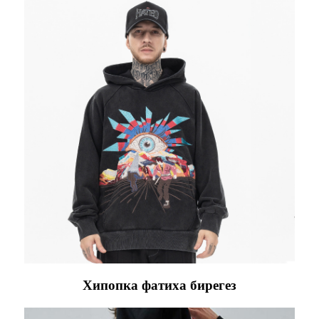
Хипопка фатиха бирегез