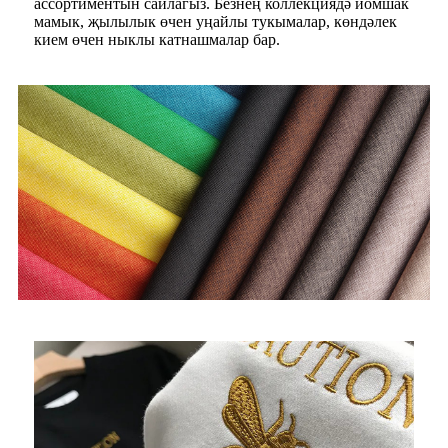
ассортиментын сайлагыз. Безнең коллекциядә йомшак
мамык, җылылык өчен уңайлы тукымалар, көндәлек
кием өчен ныклы катнашмалар бар.