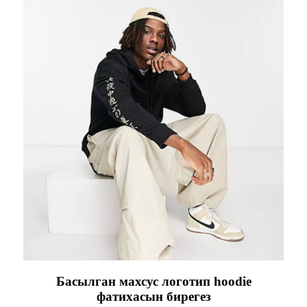
Басылган махсус логотип hoodie
фатихасын бирегез