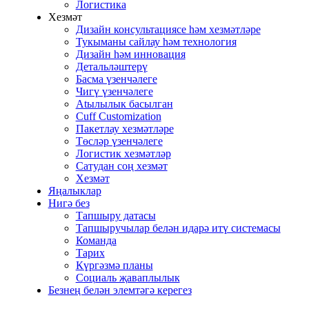
Логистика
Хезмәт
Дизайн консультациясе һәм хезмәтләре
Тукыманы сайлау һәм технология
Дизайн һәм инновация
Детальләштерү
Басма үзенчәлеге
Чигү үзенчәлеге
Atылылык басылган
Cuff Customization
Пакетлау хезмәтләре
Төсләр үзенчәлеге
Логистик хезмәтләр
Сатудан соң хезмәт
Хезмәт
Яңалыклар
Нигә без
Тапшыру датасы
Тапшыручылар белән идарә итү системасы
Команда
Тарих
Күргәзмә планы
Социаль җаваплылык
Безнең белән элемтәгә керегез