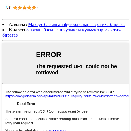
Алдагы:
Махсус басылган футболкаларга фатиха бирегез
Киләсе:
Заказлы басылган яулыклы күлмәкләргә фатиха
бирегез