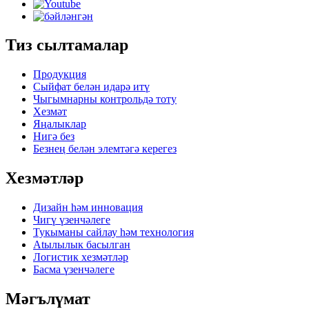
Тиз сылтамалар
Продукция
Сыйфат белән идарә итү
Чыгымнарны контрольдә тоту
Хезмәт
Яңалыклар
Нигә без
Безнең белән элемтәгә керегез
Хезмәтләр
Дизайн һәм инновация
Чигү үзенчәлеге
Тукыманы сайлау һәм технология
Atылылык басылган
Логистик хезмәтләр
Басма үзенчәлеге
Мәгълүмат