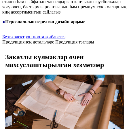
стилен һәм сыйфатын чагылдырган капчыклы футболкалар
ясау өчен, бастыру вариантларын һәм премиум тукымаларның
киң ассортиментын сайлагыз.
●
Персональләштерелгән дизайн ярдәме
.
Безгә электрон почта җибәрегез
Продукциянең детальләре
Продукция тэглары
Заказлы күлмәкләр өчен
махсуслаштырылган хезмәтләр