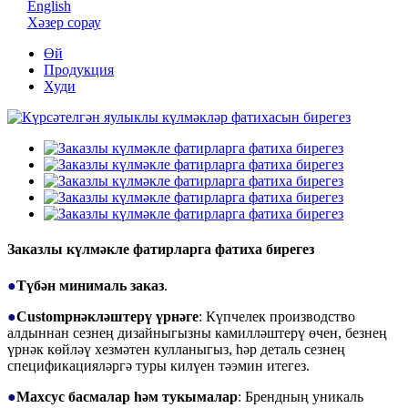
English
Хәзер сорау
Өй
Продукция
Худи
Заказлы күлмәкле фатирларга фатиха бирегез
●
Түбән минималь заказ
.
●
Customрнәкләштерү үрнәге
: Күпчелек производство
алдыннан сезнең дизайныгызны камилләштерү өчен, безнең
үрнәк көйләү хезмәтен кулланыгыз, һәр деталь сезнең
спецификацияләргә туры килүен тәэмин итегез.
●
Махсус басмалар һәм тукымалар
: Брендның уникаль