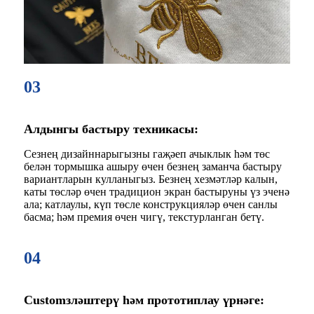
03
Алдынгы бастыру техникасы:
Сезнең дизайннарыгызны гаҗәеп ачыклык һәм төс
белән тормышка ашыру өчен безнең заманча бастыру
вариантларын кулланыгыз. Безнең хезмәтләр калын,
каты төсләр өчен традицион экран бастыруны үз эченә
ала; катлаулы, күп төсле конструкцияләр өчен санлы
басма; һәм премия өчен чигү, текстурланган бетү.
04
Customзләштерү һәм прототиплау үрнәге: