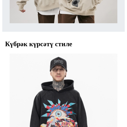
Күбрәк күрсәтү стиле