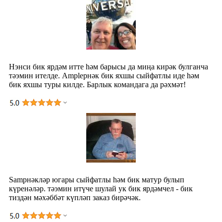
Нэнси бик ярдәм итте һәм барысы да миңа кирәк булганча
тәэмин ителде. Ampleрнәк бик яхшы сыйфатлы иде һәм
бик яхшы туры килде. Барлык командага да рәхмәт!
Samрнәкләр югары сыйфатлы һәм бик матур булып
күренәләр. тәэмин итүче шулай ук ​​бик ярдәмчел - бик
тиздән мәхәббәт күпләп заказ бирәчәк.