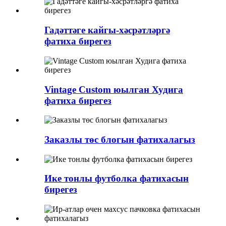
Гадәттәге кайгы-хәсрәтләргә
фатиха бирегез
Vintage Custom юылган Худига
фатиха бирегез
Заказлы төс блогын фатихалагыз
Ике тонлы футболка фатихасын
бирегез