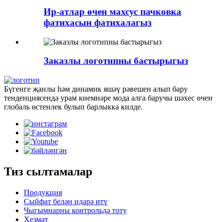
Ир-атлар өчен махсус пачковка
фатихасын фатихалагыз
Заказлы логотипны бастырыгыз
Бүгенге җанлы һәм динамик яшәү рәвешен алып бару
тенденциясендә урам киемнәре мода алга баручы шәхес өчен
глобаль өстенлек булып барлыкка килде.
Тиз сылтамалар
Продукция
Сыйфат белән идарә итү
Чыгымнарны контрольдә тоту
Хезмәт