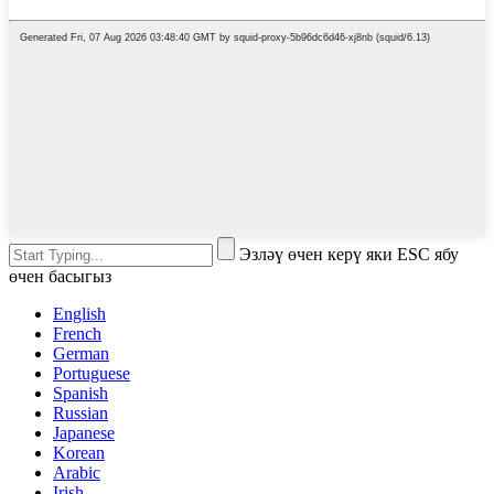
Эзләү өчен керү яки ESC ябу
өчен басыгыз
English
French
German
Portuguese
Spanish
Russian
Japanese
Korean
Arabic
Irish