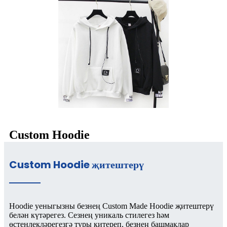
Custom Hoodie
Custom Hoodie җитештерү
Hoodie уеныгызны безнең Custom Made Hoodie җитештерү
белән күтәрегез. Сезнең уникаль стилегез һәм
өстенлекләрегезгә туры китереп, безнең башмаклар