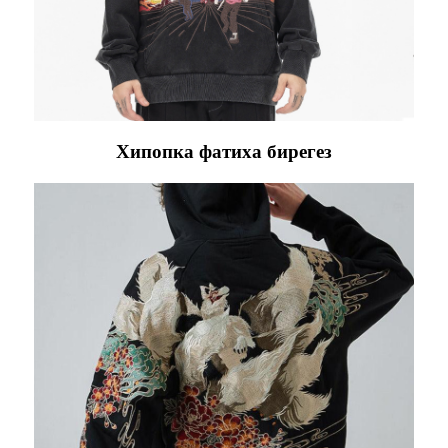
Хипопка фатиха бирегез