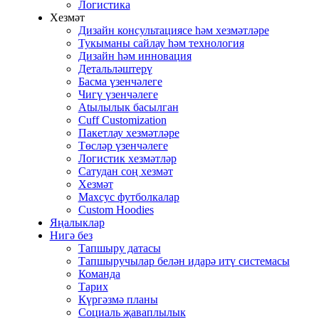
Логистика
Хезмәт
Дизайн консультациясе һәм хезмәтләре
Тукыманы сайлау һәм технология
Дизайн һәм инновация
Детальләштерү
Басма үзенчәлеге
Чигү үзенчәлеге
Atылылык басылган
Cuff Customization
Пакетлау хезмәтләре
Төсләр үзенчәлеге
Логистик хезмәтләр
Сатудан соң хезмәт
Хезмәт
Махсус футболкалар
Custom Hoodies
Яңалыклар
Нигә без
Тапшыру датасы
Тапшыручылар белән идарә итү системасы
Команда
Тарих
Күргәзмә планы
Социаль җаваплылык