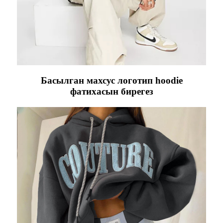
Басылган махсус логотип hoodie
фатихасын бирегез