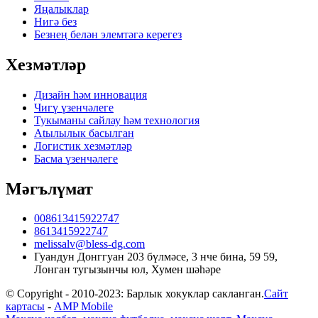
Яңалыклар
Нигә без
Безнең белән элемтәгә керегез
Хезмәтләр
Дизайн һәм инновация
Чигү үзенчәлеге
Тукыманы сайлау һәм технология
Atылылык басылган
Логистик хезмәтләр
Басма үзенчәлеге
Мәгълүмат
008613415922747
8613415922747
melissalv@bless-dg.com
Гуандун Донггуан 203 бүлмәсе, 3 нче бина, 59 59,
Лонган тугызынчы юл, Хумен шәһәре
© Copyright - 2010-2023: Барлык хокуклар сакланган.
Сайт
картасы
-
AMP Mobile