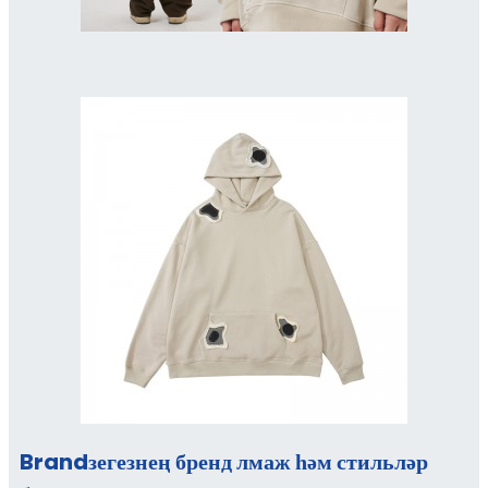
Brandзегезнең бренд лмаж һәм стильләр