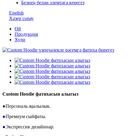
Безнең белән элемтәгә керегез
English
Хәзер сорау
Өй
Продукция
Худи
Custom Hoodie фатихасын алыгыз
●
Персональ җылылык.
●
Премиум сыйфаты.
●
Экспрессив дизайннар.