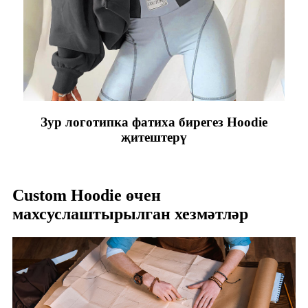
Зур логотипка фатиха бирегез Hoodie
җитештерү
Custom Hoodie өчен
махсуслаштырылган хезмәтләр