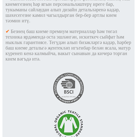
киемегезнең һәр ягын персональләштерү иреге бар,
тукыманы сайлаудан алып дизайн детальләренә кадәр,
шәхесегезне камил чагылдырган бер-бер артлы кием
тәэмин итү.
✔
Безнең баш киеме премиум материаллар һәм төгәл
техника ярдәмендә оста эшләнгән, искиткеч сыйфат һәм
ныклык гарантиясе. Тегүдән алып бизәкләргә кадәр, һәрбер
баш киеме детальгә җентекләп игътибар белән ясала, матур
күренеп кенә калмыйча, вакыт сынавын да кичерә торган
кием вәгъдә итә.