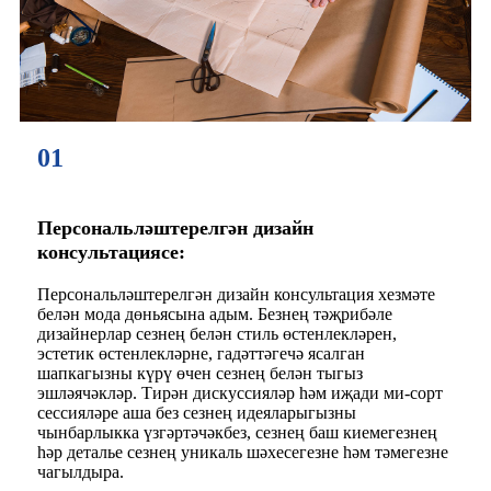
01
Персональләштерелгән дизайн
консультациясе:
Персональләштерелгән дизайн консультация хезмәте
белән мода дөньясына адым. Безнең тәҗрибәле
дизайнерлар сезнең белән стиль өстенлекләрен,
эстетик өстенлекләрне, гадәттәгечә ясалган
шапкагызны күрү өчен сезнең белән тыгыз
эшләячәкләр. Тирән дискуссияләр һәм иҗади ми-сорт
сессияләре аша без сезнең идеяларыгызны
чынбарлыкка үзгәртәчәкбез, сезнең баш киемегезнең
һәр деталье сезнең уникаль шәхесегезне һәм тәмегезне
чагылдыра.