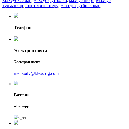
Махсус чалбар
,
махсус футболка
,
махсус шорт
,
Махсус
күлмәкләр
,
шорт җитештерү
,
махсус футболкалар
,
Телефон
Электрон почта
Электрон почта
melissalv@bless-dg.com
Ватсап
whatsapp