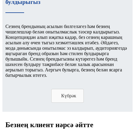
булдырыгыз
Сезнең брендының асылын билгеләгез һәм безнең
чишелешләр белән онытылмаслык тәэсир калдырыгыз.
Концепциядән алып иҗатка кадәр, без сезнең карашның
асылын алу өчен тыгыз хезмәттәшлек итәбез. Әйдәгез,
мода дөньясында онытылмас эз калдырып, аудиториягездә
яңгыраган бренд образын һәм стилен булдырырга
булышыйк. Сезнең брендыгызны күтәрегез һәм бренд
шәхесен булдыру тәҗрибәсе белән халык арасыннан
аерылып торыгыз. Аергыч булырга, безнең белән ясарга
батырчылык итегез.
Күбрәк
Безнең клиент нәрсә әйтте