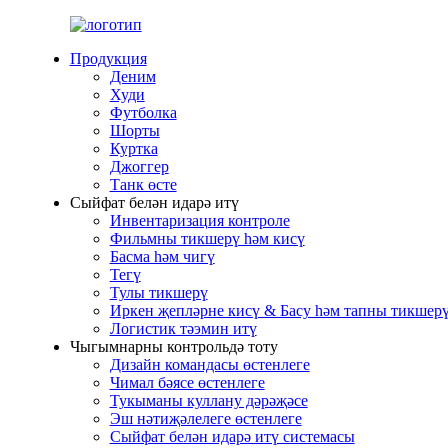
Продукция
Деним
Худи
Футболка
Шорты
Куртка
Джоггер
Танк өсте
Сыйфат белән идарә итү
Инвентаризация контроле
Фильмны тикшерү һәм кисү
Басма һәм чигү
Тегү
Тулы тикшерү
Иркен җепләрне кисү & Басу һәм тапны тикшер
Логистик тәэмин итү
Чыгымнарны контрольдә тоту
Дизайн командасы өстенлеге
Чимал бәясе өстенлеге
Тукыманы куллану дәрәҗәсе
Эш нәтиҗәлелеге өстенлеге
Сыйфат белән идарә итү системасы