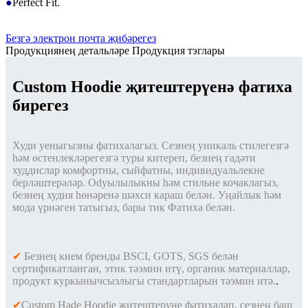
●
Perfect Fit.
Безгә электрон почта җибәрегез
Продукциянең детальләре
Продукция тэглары
Custom Hoodie җитештерүенә фатиха
бирегез
Худи уеныгызны фатихалагыз. Сезнең уникаль стилегезгә
һәм өстенлекләрегезгә туры китереп, безнең гадәти
худдислар комфортны, сыйфатны, индивидуальлекне
берләштерәләр. Odyылылыкны һәм стильне кочаклагыз,
безнең худия һөнәренә шәхси караш белән. Уңайлык һәм
мода үрнәген татыгыз, бары тик Фатиха белән.
✔
Безнең кием бренды BSCI, GOTS, SGS белән
сертификатланган, этик тәэмин итү, органик материаллар,
продукт куркынычсызлыгы стандартларын тәэмин итә.
.
✔
Custom Hade Hoodie җитештерүне фатихалап, сезнең баш