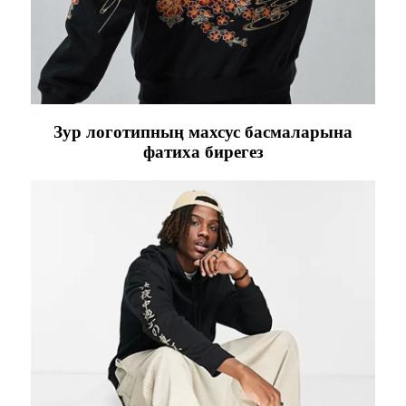
Зур логотипның махсус басмаларына
фатиха бирегез