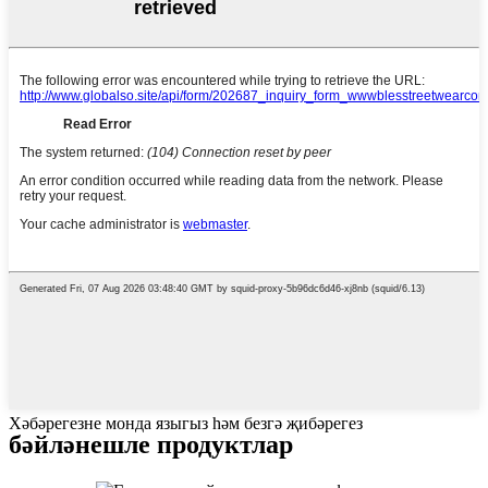
Хәбәрегезне монда языгыз һәм безгә җибәрегез
бәйләнешле продуктлар