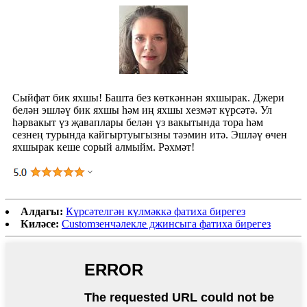
Сыйфат бик яхшы! Башта без көткәннән яхшырак. Джери
белән эшләү бик яхшы һәм иң яхшы хезмәт күрсәтә. Ул
һәрвакыт үз җаваплары белән үз вакытында тора һәм
сезнең турында кайгыртуыгызны тәэмин итә. Эшләү өчен
яхшырак кеше сорый алмыйм. Рәхмәт!
Алдагы:
Күрсәтелгән күлмәккә фатиха бирегез
Киләсе:
Customзенчәлекле джинсыга фатиха бирегез