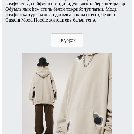
комфортны, сыйфатны, индивидуальлекне берләштерәләр.
Odyылылык һәм стиль белән тәҗрибә туплагыз. Мода
комфортка туры килгән дөньяга рәхим итегез, безнең
Custom Mood Hoodie җитештерү белән генә.
Күбрәк