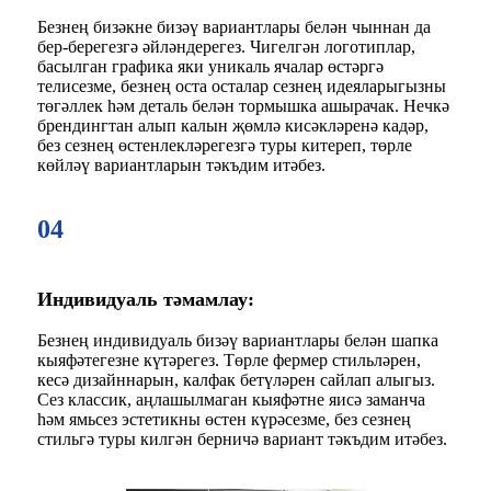
Безнең бизәкне бизәү вариантлары белән чыннан да
бер-берегезгә әйләндерегез. Чигелгән логотиплар,
басылган графика яки уникаль ячалар өстәргә
телисезме, безнең оста осталар сезнең идеяларыгызны
төгәллек һәм деталь белән тормышка ашырачак. Нечкә
брендингтан алып калын җөмлә кисәкләренә кадәр,
без сезнең өстенлекләрегезгә туры китереп, төрле
көйләү вариантларын тәкъдим итәбез.
04
Индивидуаль тәмамлау:
Безнең индивидуаль бизәү вариантлары белән шапка
кыяфәтегезне күтәрегез. Төрле фермер стильләрен,
кесә дизайннарын, калфак бетүләрен сайлап алыгыз.
Сез классик, аңлашылмаган кыяфәтне яисә заманча
һәм ямьсез эстетикны өстен күрәсезме, без сезнең
стильгә туры килгән берничә вариант тәкъдим итәбез.