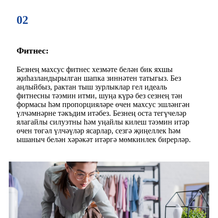
02
Фитнес:
Безнең махсус фитнес хезмәте белән бик яхшы
җиһазландырылган шапка зиннәтен татыгыз. Без
аңлыйбыз, рактан тыш зурлыклар гел идеаль
фитнесны тәэмин итми, шуңа күрә без сезнең тән
формасы һәм пропорцияләре өчен махсус эшләнгән
үлчәмнәрне тәкъдим итәбез. Безнең оста тегүчеләр
ялагайлы силуэтны һәм уңайлы килеш тәэмин итәр
өчен төгәл үлчәүләр ясарлар, сезгә җиңеллек һәм
ышаныч белән хәрәкәт итәргә мөмкинлек бирерләр.