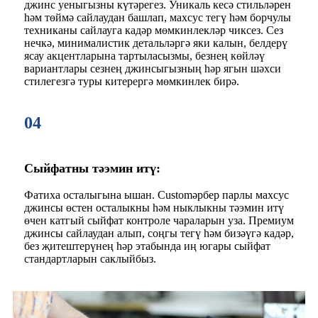
джинс уеныгызны күтәрегез. Уникаль кесә стильләрен
һәм төймә сайлаудан башлап, махсус тегү һәм борчулы
техниканы сайлауга кадәр мөмкинлекләр чиксез. Сез
нечкә, минималистик детальләргә яки калын, белдерү
ясау акцентларына тартыласызмы, безнең көйләү
вариантлары сезнең джинсыгызның һәр ягын шәхси
стилегезгә туры китерергә мөмкинлек бирә.
04
Сыйфатны тәэмин итү:
Фатиха осталыгына ышан. Customәрбер парлы махсус
джинсы өстен осталыкны һәм ныклыкны тәэмин итү
өчен катгый сыйфат контроле чараларын уза. Премиум
джинсы сайлаудан алып, соңгы тегү һәм бизәүгә кадәр,
без җитештерүнең һәр этабында иң югары сыйфат
стандартларын саклыйбыз.