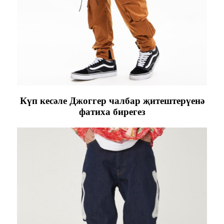
Күп кесәле Джоггер чалбар җитештерүенә
фатиха бирегез