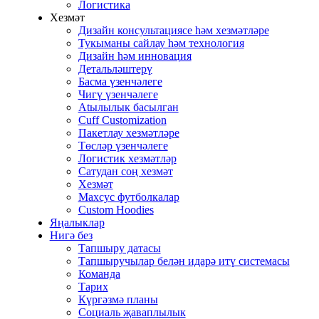
Логистика
Хезмәт
Дизайн консультациясе һәм хезмәтләре
Тукыманы сайлау һәм технология
Дизайн һәм инновация
Детальләштерү
Басма үзенчәлеге
Чигү үзенчәлеге
Atылылык басылган
Cuff Customization
Пакетлау хезмәтләре
Төсләр үзенчәлеге
Логистик хезмәтләр
Сатудан соң хезмәт
Хезмәт
Махсус футболкалар
Custom Hoodies
Яңалыклар
Нигә без
Тапшыру датасы
Тапшыручылар белән идарә итү системасы
Команда
Тарих
Күргәзмә планы
Социаль җаваплылык