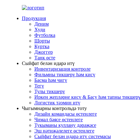
Продукция
Деним
Худи
Футболка
Шорты
Куртка
Джоггер
Танк өсте
Сыйфат белән идарә итү
Инвентаризация контроле
Фильмны тикшерү һәм кисү
Басма һәм чигү
Тегү
Тулы тикшерү
Иркен җепләрне кисү & Басу һәм тапны тикшер
Логистик тәэмин итү
Чыгымнарны контрольдә тоту
Дизайн командасы өстенлеге
Чимал бәясе өстенлеге
Тукыманы куллану дәрәҗәсе
Эш нәтиҗәлелеге өстенлеге
Сыйфат белән идарә итү системасы