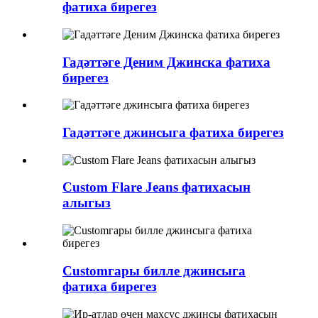
фатиха бирегез
Гадәттәге Деним Джинска фатиха
бирегез
Гадәттәге джинсыга фатиха бирегез
Custom Flare Jeans фатихасын
алыгыз
Customгары билле джинсыга
фатиха бирегез