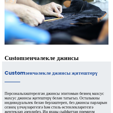
Customзенчәлекле джинсы
Customзенчәлекле джинсы җитештерү
Персональләштерелгән джинсы эпитомын безнең махсус
махсус джинсы җитештерү белән татыгыз. Осталыкны
индивидуальлек белән берләштереп, без джинсы парларын
сезнең үлчәүләрегезгә һәм стиль өстенлекләрегезгә
җентекләп әзерлибез. Иң яхшы сыйфаттан премиум