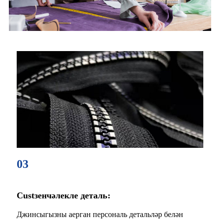
03
Custзенчәлекле деталь:
Джинсыгызны аерган персональ детальләр белән