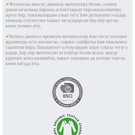
✔
Фатихалы махсус джинсы җитештерү белән, сезнең
джинсыгызның барлык аспектларын персональләштерү
иреге бар, тукымалардан алып тегү һәм детальләүгә кадәр,
уникаль стилегезне камил чагылдырган бер-бер артлы
кием тәэмин итү.
.
✔
Безнең джинсы премиум материаллар һәм төгәл техника
ярдәмендә оста эшләнгән, гаҗәеп сыйфатка һәм ныклыкка
гарантия бирә. Башлангыч үлчәүләрдән алып соңгы тегүгә
кадәр, һәр пар җентекләп игътибар белән ясала, матур
күренеп кенә калмыйча, вакыт сынавын да кичерә торган
кием вәгъдә итә.