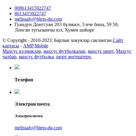
008613415922747
8613415922747
melissalv@bless-dg.com
Гуандун Донггуан 203 бүлмәсе, 3 нче бина, 59 59,
Лонган тугызынчы юл, Хумен шәһәре
© Copyright - 2010-2023: Барлык хокуклар сакланган.
Сайт
картасы
-
AMP Mobile
Махсус күлмәкләр
,
махсус футболкалар
,
махсус шорт
,
Махсус
чалбар
,
махсус футболка
,
шорт җитештерү
,
Телефон
Электрон почта
Электрон почта
melissalv@bless-dg.com