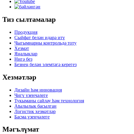
Тиз сылтамалар
Продукция
Сыйфат белән идарә итү
Чыгымнарны контрольдә тоту
Хезмәт
Яңалыклар
Нигә без
Безнең белән элемтәгә керегез
Хезмәтләр
Дизайн һәм инновация
Чигү үзенчәлеге
Тукыманы сайлау һәм технология
Atылылык басылган
Логистик хезмәтләр
Басма үзенчәлеге
Мәгълүмат