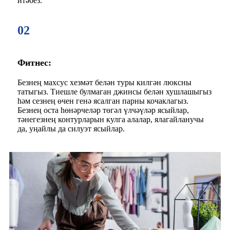
итәбез.
02
Фитнес:
Безнең махсус хезмәт белән туры килгән люксны
татыгыз. Тиешле булмаган джинсы белән хушлашыгыз
һәм сезнең өчен генә ясалган парны кочаклагыз.
Безнең оста һөнәрчеләр төгәл үлчәүләр ясыйлар,
тәнегезнең контурларын кулга алалар, ялагайланучы
да, уңайлы да силуэт ясыйлар.