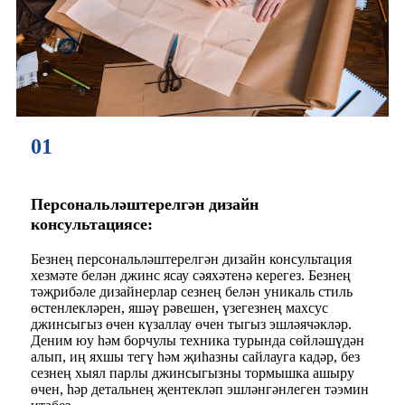
01
Персональләштерелгән дизайн
консультациясе:
Безнең персональләштерелгән дизайн консультация
хезмәте белән джинс ясау сәяхәтенә керегез. Безнең
тәҗрибәле дизайнерлар сезнең белән уникаль стиль
өстенлекләрен, яшәү рәвешен, үзегезнең махсус
джинсыгыз өчен күзаллау өчен тыгыз эшләячәкләр.
Деним юу һәм борчулы техника турында сөйләшүдән
алып, иң яхшы тегү һәм җиһазны сайлауга кадәр, без
сезнең хыял парлы джинсыгызны тормышка ашыру
өчен, һәр детальнең җентекләп эшләнгәнлеген тәэмин