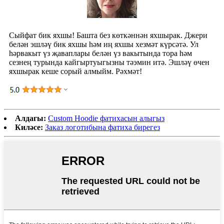
Сыйфат бик яхшы! Башта без көткәннән яхшырак. Джери
белән эшләү бик яхшы һәм иң яхшы хезмәт күрсәтә. Ул
һәрвакыт үз җаваплары белән үз вакытында тора һәм
сезнең турында кайгыртуыгызны тәэмин итә. Эшләү өчен
яхшырак кеше сорый алмыйм. Рәхмәт!
Алдагы:
Custom Hoodie фатихасын алыгыз
Киләсе:
Заказ логотибына фатиха бирегез