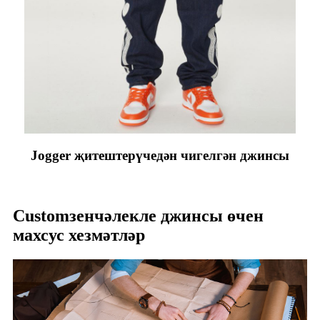
Jogger җитештерүчедән чигелгән джинсы
Customзенчәлекле джинсы өчен
махсус хезмәтләр