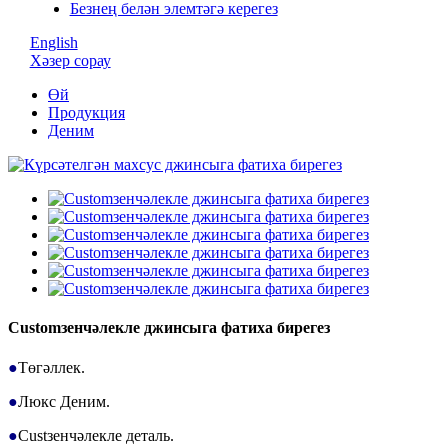
Безнең белән элемтәгә керегез
English
Хәзер сорау
Өй
Продукция
Деним
Customзенчәлекле джинсыга фатиха бирегез
●
Төгәллек.
●
Люкс Деним.
●
Custзенчәлекле деталь.