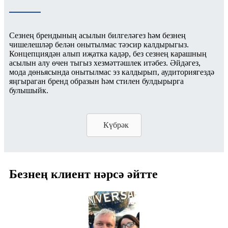
Сезнең брендының асылын билгеләгез һәм безнең
чишелешләр белән онытылмас тәэсир калдырыгыз.
Концепциядән алып иҗатка кадәр, без сезнең карашның
асылын алу өчен тыгыз хезмәттәшлек итәбез. Әйдәгез,
мода дөньясында онытылмас эз калдырып, аудиториягездә
яңгыраган бренд образын һәм стилен булдырырга
булышыйк.
Күбрәк
Безнең клиент нәрсә әйтте