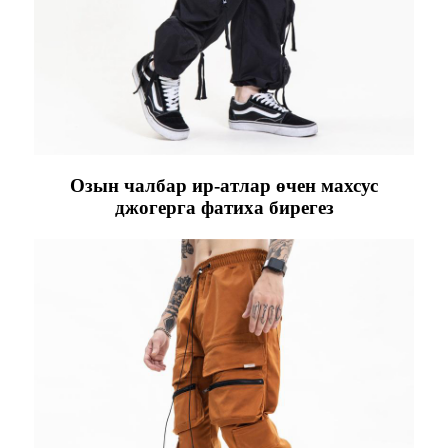
Озын чалбар ир-атлар өчен махсус
джогерга фатиха бирегез