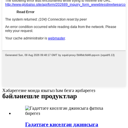
Хәбәрегезне монда языгыз һәм безгә җибәрегез
бәйләнешле продуктлар
Гадәттәге киселгән джинсыга