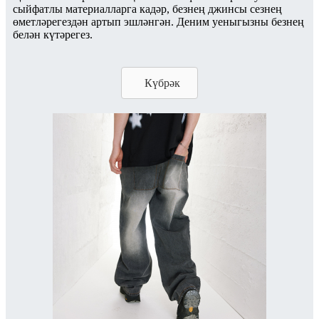
сыйфатлы материалларга кадәр, безнең джинсы сезнең
өметләрегездән артып эшләнгән. Деним уеныгызны безнең
белән күтәрегез.
Күбрәк