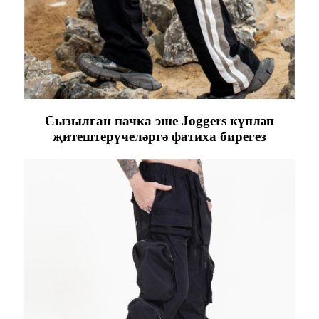
Сызылган пачка эше Joggers күпләп
җитештерүчеләргә фатиха бирегез