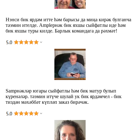
Нэнси бик ярдәм итте һәм барысы да миңа кирәк булганча
тәэмин ителде. Ampleрнәк бик яхшы сыйфатлы иде һәм
бик яхшы туры килде. Барлык командага да рәхмәт!
Samрнәкләр югары сыйфатлы һәм бик матур булып
күренәләр. тәэмин итүче шулай ук ​​бик ярдәмчел - бик
тиздән мәхәббәт күпләп заказ бирәчәк.