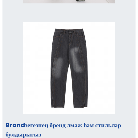
Brandзегезнең бренд лмаж һәм стильләр
булдырыгыз