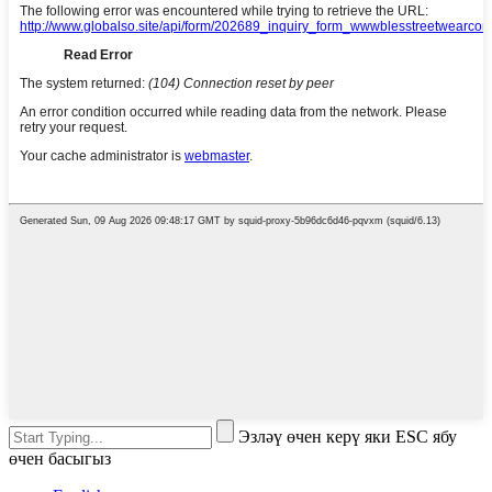
Эзләү өчен керү яки ESC ябу
өчен басыгыз