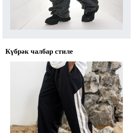
Күбрәк чалбар стиле