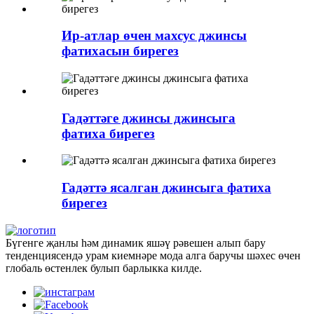
Ир-атлар өчен махсус джинсы
фатихасын бирегез
Гадәттәге джинсы джинсыга
фатиха бирегез
Гадәттә ясалган джинсыга фатиха
бирегез
Бүгенге җанлы һәм динамик яшәү рәвешен алып бару
тенденциясендә урам киемнәре мода алга баручы шәхес өчен
глобаль өстенлек булып барлыкка килде.