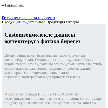
●
Тырышлык.
Безгә электрон почта җибәрегез
Продукциянең детальләре
Продукция тэглары
Customзенчәлекле джинсы
җитештерүгә фатиха бирегез
Деним уеныгызны фатихалагыз, махсус джинсы
җитештерү белән. Осталыкны индивидуальлек белән
берләштереп, безнең джинсы сезнең үлчәмнәргә һәм стиль
өстенлекләренә җентекләп эшләнгән. Сезнең джинс
хыялларыгызны тормышка ашырганда,
персональләштерелгән мода үрнәген татыгыз.
✔
O
ur кием бренды BSCI, GOTS, SGS белән
сертификатланган, этик тәэмин итү, органик материаллар,
продукт куркынычсызлыгы стандартларын тәэмин итә.