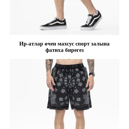
Ир-атлар өчен махсус спорт залына
фатиха бирегез