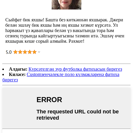
Сыйфат бик яхшы! Башта без көткәннән яхшырак. Джери
белән эшләү бик яхшы һәм иң яхшы хезмәт күрсәтә. Ул
һәрвакыт үз җаваплары белән үз вакытында тора һәм
сезнең турында кайгыртуыгызны тәэмин итә. Эшләү өчен
яхшырак кеше сорый алмыйм. Рәхмәт!
Алдагы:
Күрсәтелгән зур футболка фатихасын бирегез
Киләсе:
Customзенчәлекле поло күлмәкләренә фатиха
бирегез