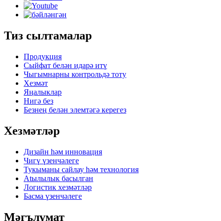
Тиз сылтамалар
Продукция
Сыйфат белән идарә итү
Чыгымнарны контрольдә тоту
Хезмәт
Яңалыклар
Нигә без
Безнең белән элемтәгә керегез
Хезмәтләр
Дизайн һәм инновация
Чигү үзенчәлеге
Тукыманы сайлау һәм технология
Atылылык басылган
Логистик хезмәтләр
Басма үзенчәлеге
Мәгълүмат