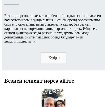
Безнең персональ хезмәтләр белән брендыгызның шәхесен
һәм эстетикасын булдырыгыз. Сезнең бренд образыгызны
билгеләүдән алып, имза стилегезгә кадәр, без сезнең
карашыгызны тормышка ашырыр өчен килдек. Әйдәгез,
сезнең аудиториягездә резонанс тудыручы һәм мода
дөньясында онытылмаслык бренд булдыру өчен
хезмәттәшлек итик.
Күбрәк
Безнең клиент нәрсә әйтте