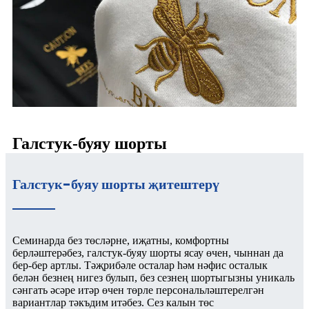
Галстук-буяу шорты
Галстук-буяу шорты җитештерү
Семинарда без төсләрне, иҗатны, комфортны
берләштерәбез, галстук-буяу шорты ясау өчен, чыннан да
бер-бер артлы. Тәҗрибәле осталар һәм нәфис осталык
белән безнең нигез булып, без сезнең шортыгызны уникаль
сәнгать әсәре итәр өчен төрле персональләштерелгән
вариантлар тәкъдим итәбез. Сез калын төс