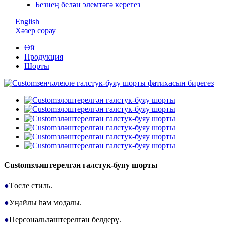
Безнең белән элемтәгә керегез
English
Хәзер сорау
Өй
Продукция
Шорты
Customзләштерелгән галстук-буяу шорты
●
Төсле стиль.
●
Уңайлы һәм модалы.
●
Персональләштерелгән белдерү.