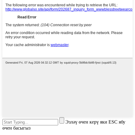
Эзләү өчен керү яки ESC ябу
өчен басыгыз