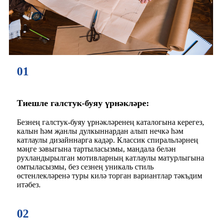
01
Тиешле галстук-буяу үрнәкләре:
Безнең галстук-буяу үрнәкләренең каталогына керегез,
калын һәм җанлы дулкыннардан алып нечкә һәм
катлаулы дизайннарга кадәр. Классик спиральләрнең
мәңге зәвыгына тартыласызмы, мандала белән
рухландырылган мотивларның катлаулы матурлыгына
омтыласызмы, без сезнең уникаль стиль
өстенлекләренә туры килә торган вариантлар тәкъдим
итәбез.
02