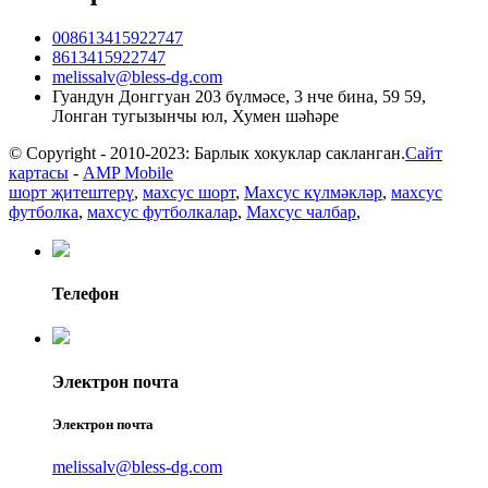
008613415922747
8613415922747
melissalv@bless-dg.com
Гуандун Донггуан 203 бүлмәсе, 3 нче бина, 59 59,
Лонган тугызынчы юл, Хумен шәһәре
© Copyright - 2010-2023: Барлык хокуклар сакланган.
Сайт
картасы
-
AMP Mobile
шорт җитештерү
,
махсус шорт
,
Махсус күлмәкләр
,
махсус
футболка
,
махсус футболкалар
,
Махсус чалбар
,
Телефон
Электрон почта
Электрон почта
melissalv@bless-dg.com