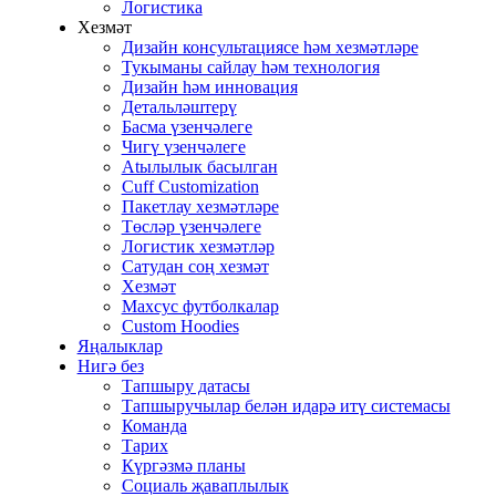
Логистика
Хезмәт
Дизайн консультациясе һәм хезмәтләре
Тукыманы сайлау һәм технология
Дизайн һәм инновация
Детальләштерү
Басма үзенчәлеге
Чигү үзенчәлеге
Atылылык басылган
Cuff Customization
Пакетлау хезмәтләре
Төсләр үзенчәлеге
Логистик хезмәтләр
Сатудан соң хезмәт
Хезмәт
Махсус футболкалар
Custom Hoodies
Яңалыклар
Нигә без
Тапшыру датасы
Тапшыручылар белән идарә итү системасы
Команда
Тарих
Күргәзмә планы
Социаль җаваплылык