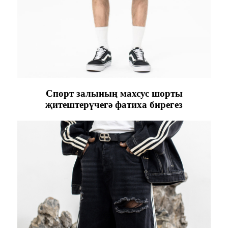
Спорт залының махсус шорты
җитештерүчегә фатиха бирегез