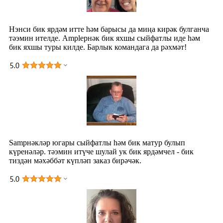
Нэнси бик ярдәм итте һәм барысы да миңа кирәк булганча
тәэмин ителде. Ampleрнәк бик яхшы сыйфатлы иде һәм
бик яхшы туры килде. Барлык командага да рәхмәт!
Samрнәкләр югары сыйфатлы һәм бик матур булып
күренәләр. тәэмин итүче шулай ук ​​бик ярдәмчел - бик
тиздән мәхәббәт күпләп заказ бирәчәк.