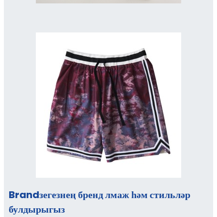
Brandзегезнең бренд лмаж һәм стильләр
булдырыгыз