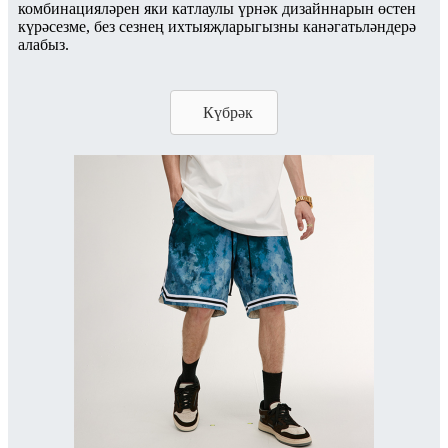
комбинацияләрен яки катлаулы үрнәк дизайннарын өстен
күрәсезме, без сезнең ихтыяҗларыгызны канәгатьләндерә
алабыз.
Күбрәк