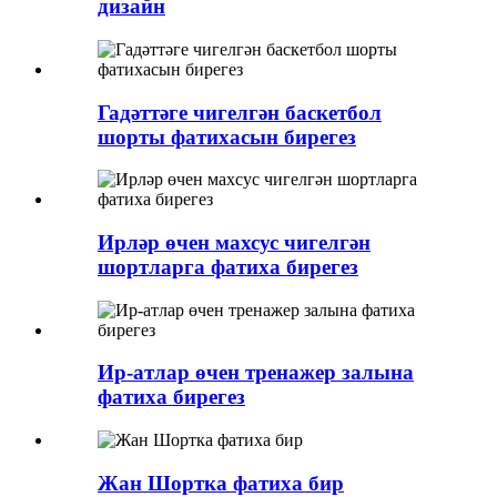
дизайн
Гадәттәге чигелгән баскетбол
шорты фатихасын бирегез
Ирләр өчен махсус чигелгән
шортларга фатиха бирегез
Ир-атлар өчен тренажер залына
фатиха бирегез
Жан Шортка фатиха бир