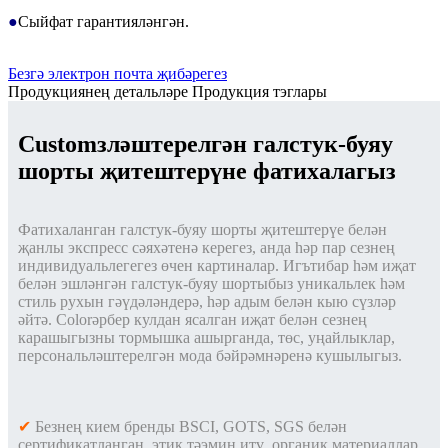
●
Сыйфат гарантияләнгән.
Безгә электрон почта җибәрегез
Продукциянең детальләре
Продукция тэглары
Customзләштерелгән галстук-буяу
шорты җитештерүне фатихалагыз
Фатихаланган галстук-буяу шорты җитештерүе белән
җанлы экспресс сәяхәтенә керегез, анда һәр пар сезнең
индивидуальлегегез өчен картиналар. Игътибар һәм иҗат
белән эшләнгән галстук-буяу шортыбыз уникальлек һәм
стиль рухын гәүдәләндерә, һәр адым белән кыю сүзләр
әйтә. Colorәрбер кулдан ясалган иҗат белән сезнең
карашыгызны тормышка ашырганда, төс, уңайлыклар,
персональләштерелгән мода бәйрәмнәренә кушылыгыз.
✔
Безнең кием бренды BSCI, GOTS, SGS белән
сертификатланган, этик тәэмин итү, органик материаллар,