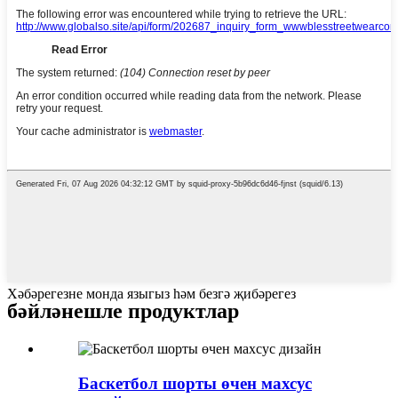
Хәбәрегезне монда языгыз һәм безгә җибәрегез
бәйләнешле продуктлар
Баскетбол шорты өчен махсус