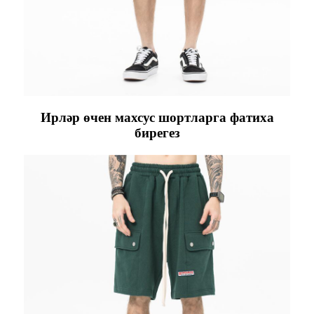
Ирләр өчен махсус шортларга фатиха
бирегез