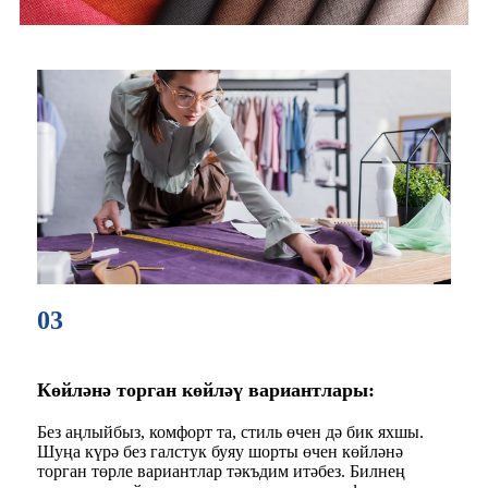
03
Көйләнә торган көйләү вариантлары:
Без аңлыйбыз, комфорт та, стиль өчен дә бик яхшы.
Шуңа күрә без галстук буяу шорты өчен көйләнә
торган төрле вариантлар тәкъдим итәбез. Билнең