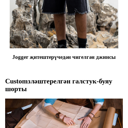
Jogger җитештерүчедән чигелгән джинсы
Customзләштерелгән галстук-буяу
шорты