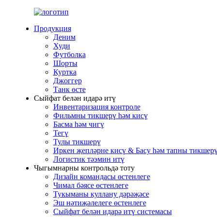
Продукция
Деним
Худи
Футболка
Шорты
Куртка
Джоггер
Танк өсте
Сыйфат белән идарә итү
Инвентаризация контроле
Фильмны тикшерү һәм кисү
Басма һәм чигү
Тегү
Тулы тикшерү
Иркен җепләрне кисү & Басу һәм тапны тикшер
Логистик тәэмин итү
Чыгымнарны контрольдә тоту
Дизайн командасы өстенлеге
Чимал бәясе өстенлеге
Тукыманы куллану дәрәҗәсе
Эш нәтиҗәлелеге өстенлеге
Сыйфат белән идарә итү системасы