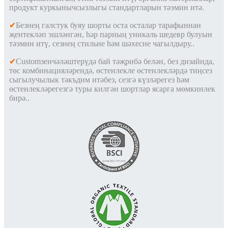
продукт куркынычсызлыгы стандартларын тәэмин итә.
✔
Безнең галстук буяу шорты оста осталар тарафыннан
җентекләп эшләнгән, һәр парның уникаль шедевр булуын
тәэмин итү, сезнең стильне һәм шәхесне чагылдыру.
.
✔
Customзенчәләштерүдә бай тәҗрибә белән, без дизайнда,
төс комбинацияләрендә, өстенлекле өстенлекләрдә тиңсез
сыгылучылык тәкъдим итәбез, сезгә күзләрегез һәм
өстенлекләрегезгә туры килгән шортлар ясарга мөмкинлек
бирә.
.