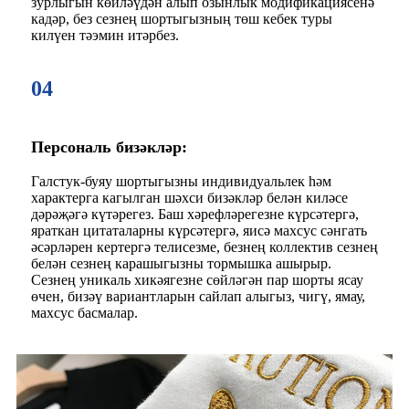
зурлыгын көйләүдән алып озынлык модификациясенә
кадәр, без сезнең шортыгызның төш кебек туры
килүен тәэмин итәрбез.
04
Персональ бизәкләр:
Галстук-буяу шортыгызны индивидуальлек һәм
характерга кагылган шәхси бизәкләр белән киләсе
дәрәҗәгә күтәрегез. Баш хәрефләрегезне күрсәтергә,
яраткан цитаталарны күрсәтергә, яисә махсус сәнгать
әсәрләрен кертергә телисезме, безнең коллектив сезнең
белән сезнең карашыгызны тормышка ашырыр.
Сезнең уникаль хикәягезне сөйләгән пар шорты ясау
өчен, бизәү вариантларын сайлап алыгыз, чигү, ямау,
махсус басмалар.