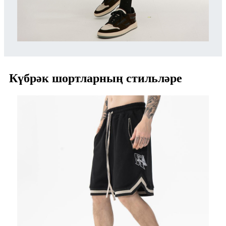
Күбрәк шортларның стильләре