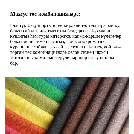
Махсус төс комбинацияләре:
Галстук-буяу шорты өчен кирәкле төс палитрасын кул
белән сайлап, иҗатыгызны белдерегез. Буяуларны
кушыгыз һәм туры китерегез, капма-каршы күләгәләр
белән эксперимент ясагыз, яки монохроматик
күренешне сайлагыз - сайлау сезнеке. Безнең көйләнә
торган төс комбинацияләре белән сезнең шәхси
эстетиканы камилләштерүче пар шорт ясау осталыгы
бар.